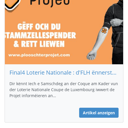
Final4 Loterie Nationale : d'FLH ënnerstëtzt de Plooschterprojet vum Yannick Lieners
Dir kënnt Iech e Samschdeg an der Coque am Kader vun
der Loterie Nationale Coupe de Luxembourg iwwert de
Projet informéieren an…
Artikel anzeigen