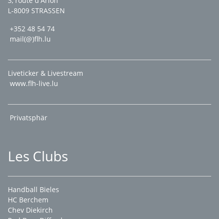
3, route d'Arlon
L-8009 STRASSEN
+352 48 54 74
mail(@)flh.lu
Liveticker & Livestream
www.flh-live.lu
Privatsphär
Les Clubs
Handball Bieles
HC Berchem
Chev Diekirch