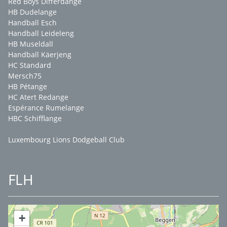
Red Boys Differdange
HB Dudelange
Handball Esch
Handball Leideleng
HB Museldall
Handball Käerjeng
HC Standard
Mersch75
HB Pétange
HC Atert Redange
Espérance Rumelange
HBC Schifflange
Luxembourg Lions Dodgeball Club
FLH
+