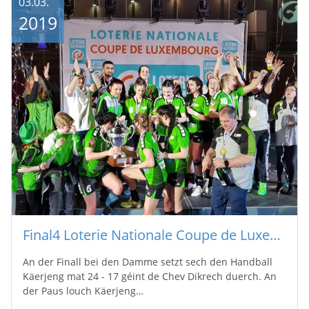
03.03.
2019
Final4 Loterie Nationale Coupe de Luxembourg : Finall Dammen
An der Finall bei den Damme setzt sech den Handball
Käerjeng mat 24 - 17 géint de Chev Dikrech duerch. An
der Paus louch Käerjeng…