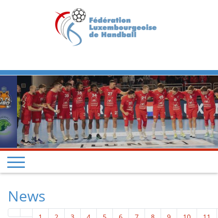
Previous
Next
News
1
2
3
4
5
6
7
8
9
10
11