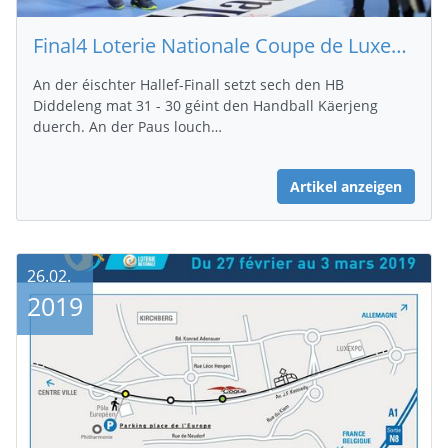
Final4 Loterie Nationale Coupe de Luxembourg : Hallef Finallen Hären
An der éischter Hallef-Finall setzt sech den HB
Diddeleng mat 31 - 30 géint den Handball Käerjeng
duerch. An der Paus louch…
Artikel anzeigen
26.02.
2019