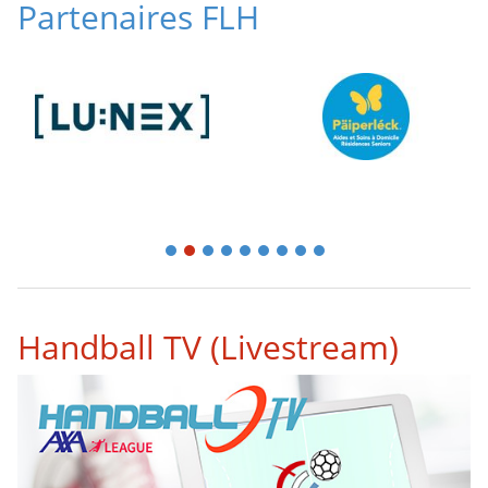
Partenaires FLH
1
2
3
4
5
6
7
8
9
Handball TV (Livestream)