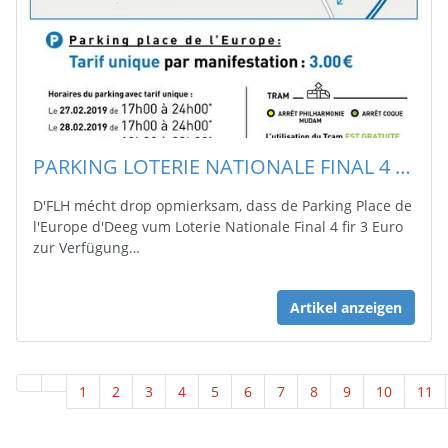
PARKING LOTERIE NATIONALE FINAL 4 27.02.- 03.03.2019
D'FLH mécht drop opmierksam, dass de Parking Place de
l'Europe d'Deeg vum Loterie Nationale Final 4 fir 3 Euro
zur Verfügung…
Artikel anzeigen
1
2
3
4
5
6
7
8
9
10
11