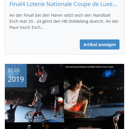
Final4 Loterie Nationale Coupe de Luxembourg : Final Hären
An der Finall bei den Hären setzt sech den Handball
Esch mat 33 - 24 géint den HB Diddeleng duerch. An der
Paus louch Esch…
Artikel anzeigen
01.03.
2019