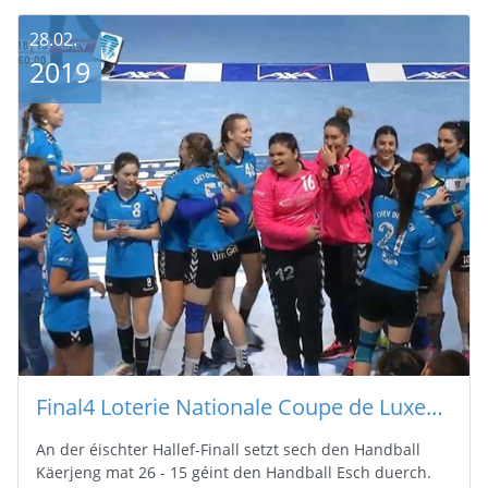
28.02.
2019
Final4 Loterie Nationale Coupe de Luxembourg : Hallef Finallen Dammen
An der éischter Hallef-Finall setzt sech den Handball
Käerjeng mat 26 - 15 géint den Handball Esch duerch.