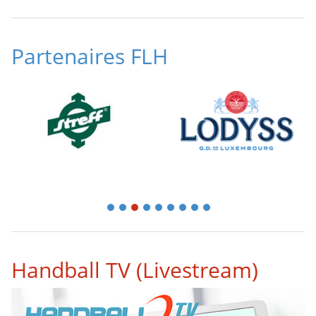
Partenaires FLH
1
2
3
4
5
6
7
8
9
Handball TV (Livestream)