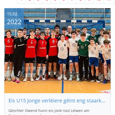
15.02.
2022
Eis U15 Jonge verléiere géint eng staark Ekipp vun Dormagen (D)
Gëschter Owend hunn eis jonk rout Léiwen am