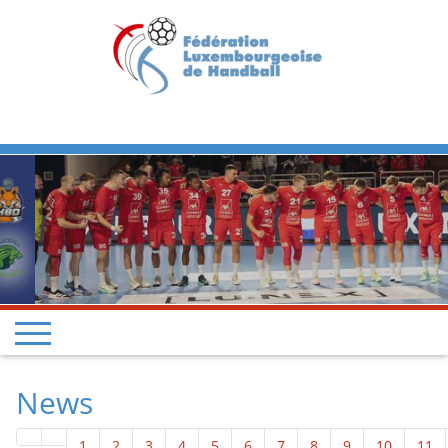
Previous
Next
News
1
2
3
4
5
6
7
8
9
10
11