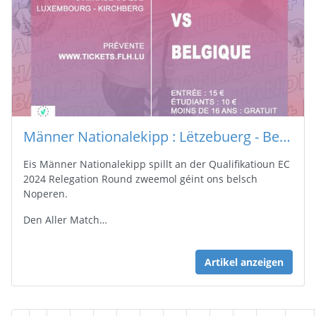
Männer Nationalekipp : Lëtzebuerg - Belsch
Eis Männer Nationalekipp spillt an der Qualifikatioun EC
2024 Relegation Round zweemol géint ons belsch
Noperen.
Den Aller Match…
Artikel anzeigen