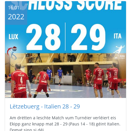
16.01.
2022
Lëtzebuerg - Italien 28 - 29
Am drëtten a leschte Match vum Turnéier verléiert eis
Ekipp ganz knapp mat 28 - 29 (Paus 14 - 18) géint Italien.
Domat sinn si déi…