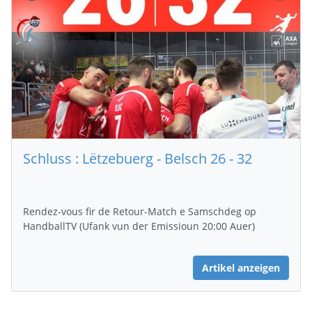
Schluss : Lëtzebuerg - Belsch 26 - 32
Rendez-vous fir de Retour-Match e Samschdeg op
HandballTV (Ufank vun der Emissioun 20:00 Auer)
Artikel anzeigen