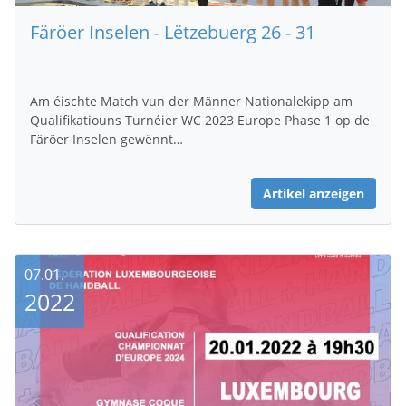
Färöer Inselen - Lëtzebuerg 26 - 31
Am éischte Match vun der Männer Nationalekipp am
Qualifikatiouns Turnéier WC 2023 Europe Phase 1 op de
Färöer Inselen gewënnt…
Artikel anzeigen
07.01.
2022