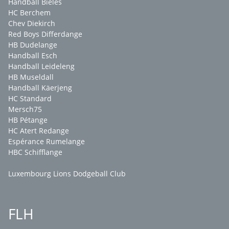
Handball Bieles
HC Berchem
Chev Diekirch
Red Boys Differdange
HB Dudelange
Handball Esch
Handball Leideleng
HB Museldall
Handball Käerjeng
HC Standard
Mersch75
HB Pétange
HC Atert Redange
Espérance Rumelange
HBC Schifflange
Luxembourg Lions Dodgeball Club
FLH