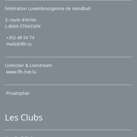
Fédération Luxembourgeoise de Handball
3, route d'Arlon
L-8009 STRASSEN
+352 48 54 74
mail(@)flh.lu
Liveticker & Livestream
www.flh-live.lu
Privatsphär
Les Clubs