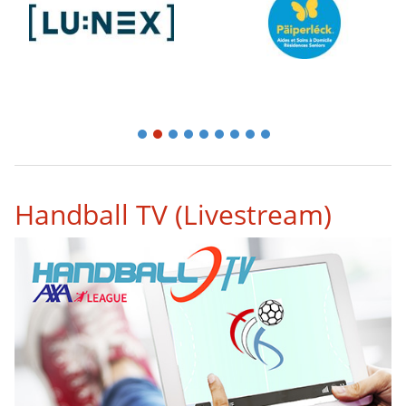
1
2
3
4
5
6
7
8
9
Handball TV (Livestream)