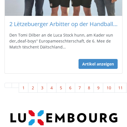
2 Lëtzebuerger Arbitter op der Handball EM vun den Deafboys
Den Tomi Dilber an de Luca Stock hunn, am Kader vun
der„deaf-boys“ Europameeschterschaft, de 6. Mee de
Match tëschent Däitschland…
Artikel anzeigen
1
2
3
4
5
6
7
8
9
10
11