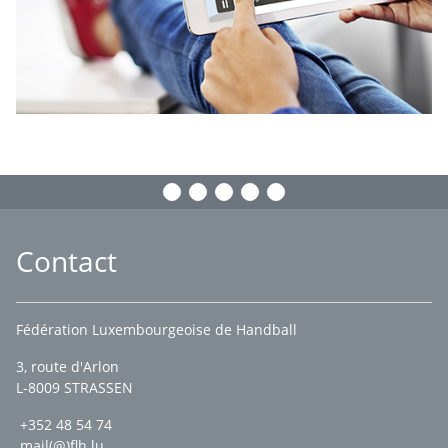
Contact
Fédération Luxembourgeoise de Handball
3, route d'Arlon
L-8009 STRASSEN
+352 48 54 74
mail(@)flh.lu