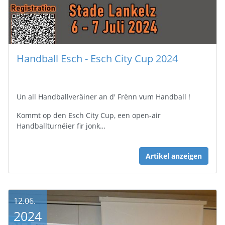
Handball Esch - Esch City Cup 2024
Un all Handballveräiner an d' Frënn vum Handball !
Kommt op den Esch City Cup, een open-air
Handballturnéier fir jonk…
Artikel anzeigen
12.06.
2024