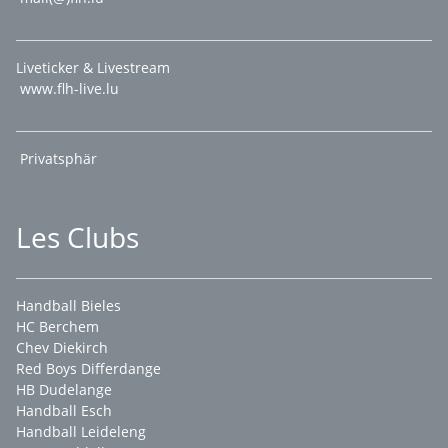
Liveticker & Livestream
www.flh-live.lu
Privatsphär
Les Clubs
Handball Bieles
HC Berchem
Chev Diekirch
Red Boys Differdange
HB Dudelange
Handball Esch
Handball Leideleng