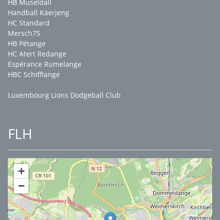
HB Museldall
Handball Käerjeng
HC Standard
Mersch75
HB Pétange
HC Atert Redange
Espérance Rumelange
HBC Schifflange
Luxembourg Lions Dodgeball Club
FLH
+
−