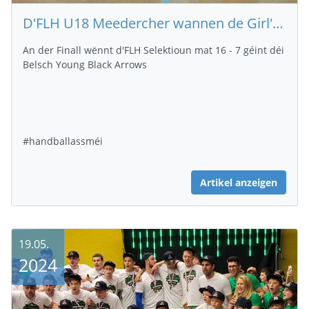
D'FLH U18 Meedercher wannen de Girl's Cup vum Chev Dikrech
An der Finall wënnt d'FLH Selektioun mat 16 - 7 géint déi
Belsch Young Black Arrows
#handballassméi
Artikel anzeigen
19.05.
2024