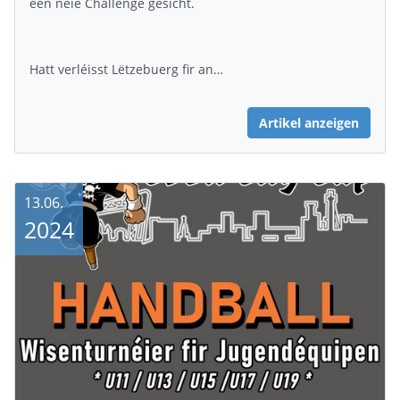
een neie Challenge gesicht.
Hatt verléisst Lëtzebuerg fir an…
Artikel anzeigen
13.06.
2024