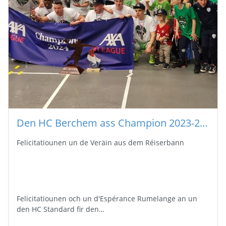
Den HC Berchem ass Champion 2023-2024 an der AXA League vun de Männer
Felicitatiounen un de Veräin aus dem Réiserbann
Felicitatiounen och un d'Espérance Rumelange an un
den HC Standard fir den…