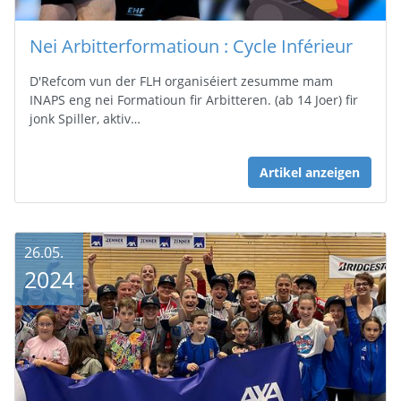
Nei Arbitterformatioun : Cycle Inférieur
D'Refcom vun der FLH organiséiert zesumme mam
INAPS eng nei Formatioun fir Arbitteren. (ab 14 Joer) fir
jonk Spiller, aktiv…
Artikel anzeigen
26.05.
2024