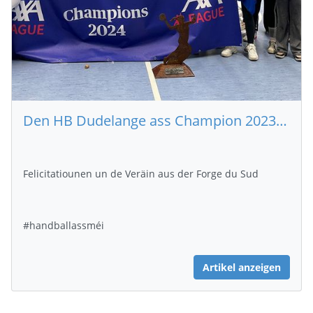
Den HB Dudelange ass Champion 2023-2024 an der AXA League vun de Fraen
Felicitatiounen un de Veräin aus der Forge du Sud
#handballassméi
Artikel anzeigen