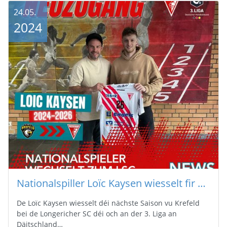
24.05.
2024
Nationalspiller Loïc Kaysen wiesselt fir déi nei Saison bei de Longericher SC
De Loïc Kaysen wiesselt déi nächste Saison vu Krefeld
bei de Longericher SC déi och an der 3. Liga an
Däitschland…