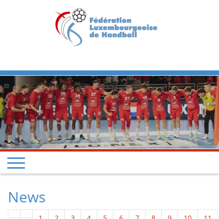
Previous
Next
News
1
2
3
4
5
6
7
8
9
10
11