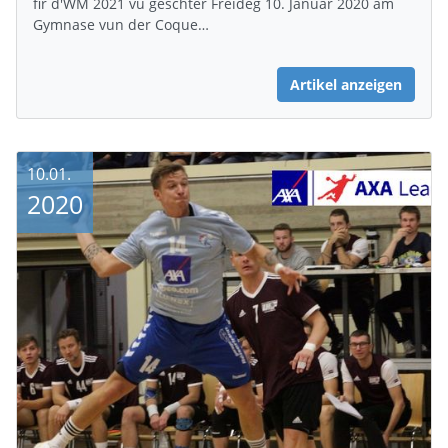
fir d'WM 2021 vu gëschter Freideg 10. Januar 2020 am
Gymnase vun der Coque…
Artikel anzeigen
10.01.
2020