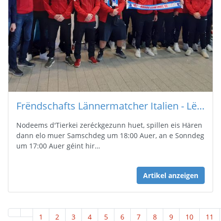
Frëndschafts Lännermatcher Italien - Lëtzebuerg
Nodeems d'Tierkei zeréckgezunn huet, spillen eis Hären
dann elo muer Samschdeg um 18:00 Auer, an e Sonndeg
um 17:00 Auer géint hir…
Artikel anzeigen
1
2
3
4
5
6
7
8
9
10
11