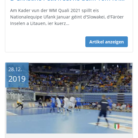
Am Kader vun der WM Quali 2021 spillt eis
Nationalequipe Ufank Januar géint d'Slowakei, d'Färöer
Inselen a Litauen, ier kuerz…
Artikel anzeigen
28.12.
2019