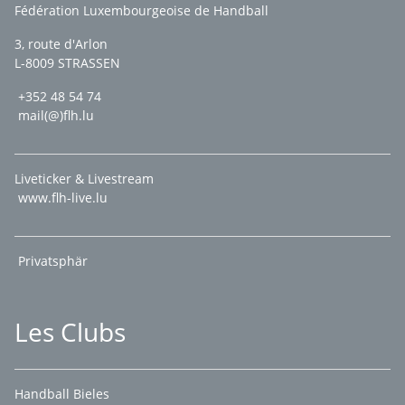
Fédération Luxembourgeoise de Handball
3, route d'Arlon
L-8009 STRASSEN
+352 48 54 74
mail(@)flh.lu
Liveticker & Livestream
www.flh-live.lu
Privatsphär
Les Clubs
Handball Bieles