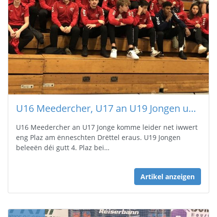
U16 Meedercher, U17 an U19 Jongen um Sauerland Cup zu Menden (D)
U16 Meedercher an U17 Jonge komme leider net iwwert
eng Plaz am ënneschten Drëttel eraus. U19 Jongen
beleeën déi gutt 4. Plaz bei…
Artikel anzeigen