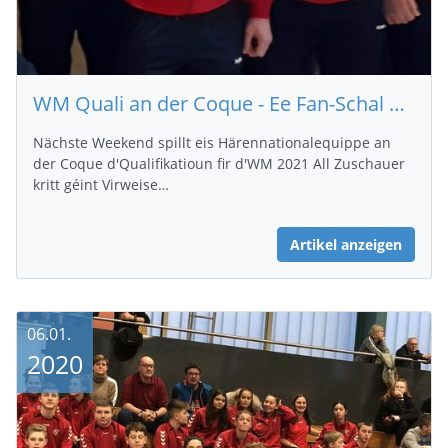
WM Quali an der Coque - Ee Fan-Schal fir all Supporter
Nächste Weekend spillt eis Härennationalequippe an
der Coque d'Qualifikatioun fir d'WM 2021 All Zuschauer
kritt géint Virweise…
Artikel anzeigen
06.01.
2020