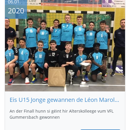
06.01.
2020
Eis U15 Jonge gewannen de Léon Maroldt Turnéier vum HC Bierchem
An der Finall hunn si géint hir Alterskolleege vum VFL
Gummersbach gewonnen