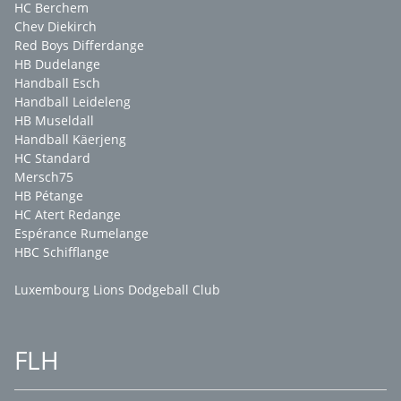
HC Berchem
Chev Diekirch
Red Boys Differdange
HB Dudelange
Handball Esch
Handball Leideleng
HB Museldall
Handball Käerjeng
HC Standard
Mersch75
HB Pétange
HC Atert Redange
Espérance Rumelange
HBC Schifflange
Luxembourg Lions Dodgeball Club
FLH