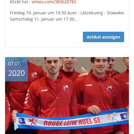
Klickt hei :
vimeo.com/383620782
Freideg 10. Januar um 19:30 Auer : Lëtzebuerg - Slowakei
Samschdeg 11. Januar um 17:30…
Artikel anzeigen
07.01.
2020