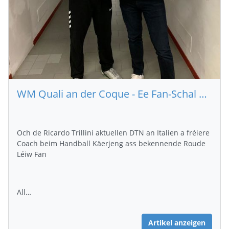
WM Quali an der Coque - Ee Fan-Schal fir all Supporter
Och de Ricardo Trillini aktuellen DTN an Italien a fréiere
Coach beim Handball Käerjeng ass bekennende Roude
Léiw Fan
All…
Artikel anzeigen