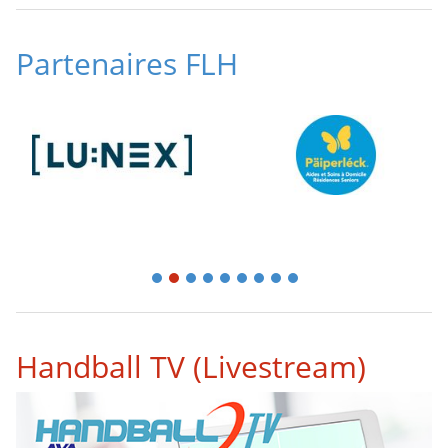
Partenaires FLH
1
2
3
4
5
6
7
8
9
Handball TV (Livestream)