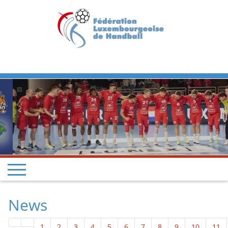
Previous
Next
News
1
2
3
4
5
6
7
8
9
10
11