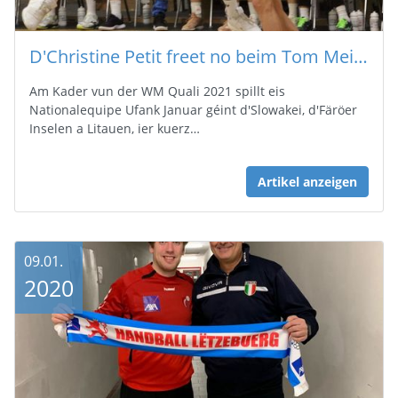
D'Christine Petit freet no beim Tom Meis…
Am Kader vun der WM Quali 2021 spillt eis
Nationalequipe Ufank Januar géint d'Slowakei, d'Färöer
Inselen a Litauen, ier kuerz…
Artikel anzeigen
09.01.
2020