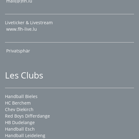
mail(@)flh.lu
Liveticker & Livestream
www.flh-live.lu
Privatsphär
Les Clubs
Handball Bieles
HC Berchem
Chev Diekirch
Red Boys Differdange
HB Dudelange
Handball Esch
Handball Leideleng