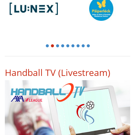
1
2
3
4
5
6
7
8
9
Handball TV (Livestream)