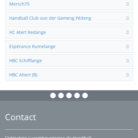
Mersch75
Handball Club vun der Gemeng Péiteng
HC Atert Redange
Espérance Rumelange
HBC Schifflange
HBC Attert (B)
Contact
Fédération Luxembourgeoise de Handball