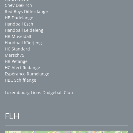
Chev Diekirch
Red Boys Differdange
HB Dudelange
Handball Esch
Handball Leideleng
HB Museldall
Handball Käerjeng
HC Standard
Mersch75
HB Pétange
HC Atert Redange
Espérance Rumelange
HBC Schifflange
Luxembourg Lions Dodgeball Club
FLH