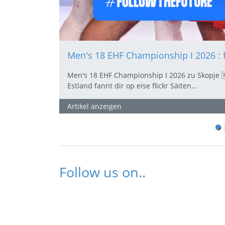
Men's 18 EHF Championship I 2026 : F
Men's 18 EHF Championship I 2026 zu Skopje 
Men's 18 EHF Championship I 2026 zu Skopje 🇲
Estland fannt dir op eise flickr Säiten…
of the Match Lëtzebuerg 🇱🇺 - 🇪🇪…
Artikel anzeigen
Artikel anzeigen
Follow us on..