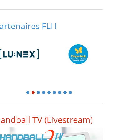
artenaires FLH
1
2
3
4
5
6
7
8
9
andball TV (Livestream)