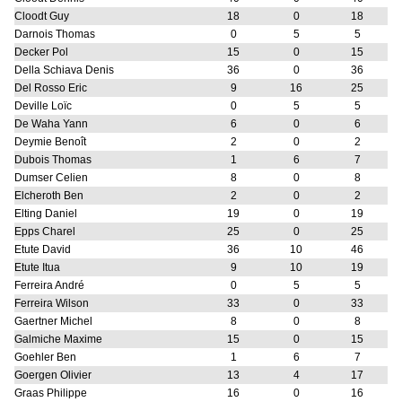
Cloodt Guy
18
0
18
Darnois Thomas
0
5
5
Decker Pol
15
0
15
Della Schiava Denis
36
0
36
Del Rosso Eric
9
16
25
Deville Loïc
0
5
5
De Waha Yann
6
0
6
Deymie Benoît
2
0
2
Dubois Thomas
1
6
7
Dumser Celien
8
0
8
Elcheroth Ben
2
0
2
Elting Daniel
19
0
19
Epps Charel
25
0
25
Etute David
36
10
46
Etute Itua
9
10
19
Ferreira André
0
5
5
Ferreira Wilson
33
0
33
Gaertner Michel
8
0
8
Galmiche Maxime
15
0
15
Goehler Ben
1
6
7
Goergen Olivier
13
4
17
Graas Philippe
16
0
16