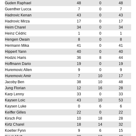
Guden Raphael
48
0
48
Guenther Lucca
7
0
7
Hadrovic Kenan
43
0
43
Hadrovic Mirza
17
0
17
Heim Charel
34
0
34
Heinz Cédric
1
0
1
Hengen Owain
8
0
8
Hermann Mika
41
0
41
Hippert Yann
40
0
40
Hodzic Haris
36
8
44
Hoffmann Dario
19
0
19
Huremovic Allen
9
0
9
Huremovic Amir
7
10
17
Jacoby Ben
38
10
48
Jung Florian
12
16
28
Karp Lenny
33
0
33
Kaysen Loic
43
10
53
Kaysen Luke
0
6
6
Keiffer Gilles
22
0
22
Kirsch Pol
10
18
28
Kirtz Charel
18
14
32
Koeller Fynn
9
6
15