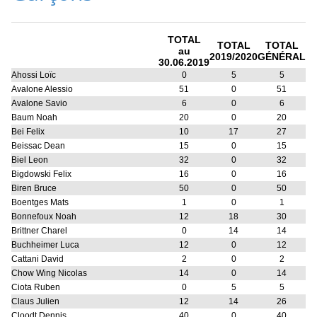
TOTAL
TOTAL
TOTAL
au
2019/2020
GÉNÉRAL
30.06.2019
Ahossi Loïc
0
5
5
Avalone Alessio
51
0
51
Avalone Savio
6
0
6
Baum Noah
20
0
20
Bei Felix
10
17
27
Beissac Dean
15
0
15
Biel Leon
32
0
32
Bigdowski Felix
16
0
16
Biren Bruce
50
0
50
Boentges Mats
1
0
1
Bonnefoux Noah
12
18
30
Brittner Charel
0
14
14
Buchheimer Luca
12
0
12
Cattani David
2
0
2
Chow Wing Nicolas
14
0
14
Ciota Ruben
0
5
5
Claus Julien
12
14
26
Cloodt Dennis
40
0
40