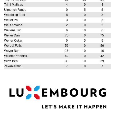
Trimi Mathias
4
0
4
Ulmerich Fanou
0
5
5
Waldbillig Fred
8
0
8
Weiler Pol
3
0
3
Weis Antoine
2
0
2
Wellens Tun
6
0
6
Welter Dan
75
0
75
Wener Oskar
0
5
5
Werdel Felix
56
0
56
Weyer Ben
16
0
16
Willems Yannick
42
0
42
Wirth Ben
39
0
39
Zekan Armin
7
0
7