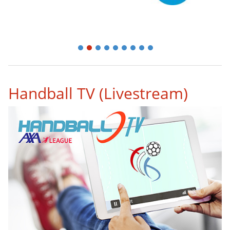
1
2
3
4
5
6
7
8
9
Handball TV (Livestream)