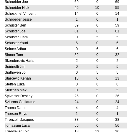
Schneider Joe
69
0
69
Schneider Nick
45
10
55
Schockmel Vincent
14
0
14
Schroeder Jesse
1
0
1
Schuster Ben
59
0
59
Schuster Joe
61
0
61
Schuster Liam
0
5
5
Schuster Youri
6
0
6
Seince Arthur
0
6
6
Sinner Tom
32
0
32
Skenderovic Haris
2
0
2
Spirinelli Jim
0
5
5
Spithoven Jo
0
5
5
Starcevic Kenan
13
0
13
Steffen Luka
0
8
8
Steichen Max
0
5
5
Sylvester Destiny
26
0
26
Szturma Guillaume
24
0
24
Thoma Damon
4
0
4
Thorsen Rhys
1
0
1
Tironzelli Jacques
38
0
38
Tomassini Luca
56
0
56
Trierweiler Loic
13
13
26