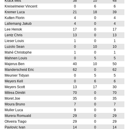
Krack Mett
38
10
48
Kreiselmeier Vincent
0
6
6
Kremer Luca
21
18
39
Kutten Florin
4
0
4
Lallemang Jakub
4
0
4
Lee Henok
17
0
17
Lentz Chris
13
0
13
Lieser Louis
1
0
1
Luzolo Sean
0
10
10
Mahé Christophe
1
0
1
Mahnen Louis
0
5
5
Majerus Ben
40
10
50
Manderscheid Eric
62
0
62
Meunier Tidyan
0
5
5
Meyers Kell
0
6
6
Meyers Scott
13
17
30
Mitrea Dimitri
70
0
70
Moret Joe
35
0
35
Moura Bruno
7
0
7
Muller Luca
9
0
9
Murera Romuald
29
0
29
Oliveira Tiago
29
0
29
Pavlovic Ivan
14
0
14