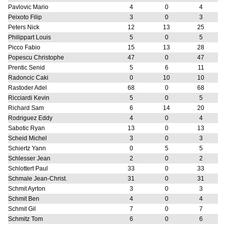
Pavlovic Mario
4
0
4
Peixoto Filip
3
0
3
Peters Nick
12
13
25
Philippart Louis
5
0
5
Picco Fabio
15
13
28
Popescu Christophe
47
0
47
Prentic Senid
5
6
11
Radoncic Caki
0
10
10
Rastoder Adel
68
0
68
Ricciardi Kevin
5
0
5
Richard Sam
6
14
20
Rodriguez Eddy
4
0
4
Sabotic Ryan
13
0
13
Scheid Michel
3
0
3
Schiertz Yann
0
5
5
Schlesser Jean
2
0
2
Schlottert Paul
33
0
33
Schmale Jean-Christ.
31
0
31
Schmit Ayrton
3
0
3
Schmit Ben
4
0
4
Schmit Gil
7
0
7
Schmitz Tom
6
0
6