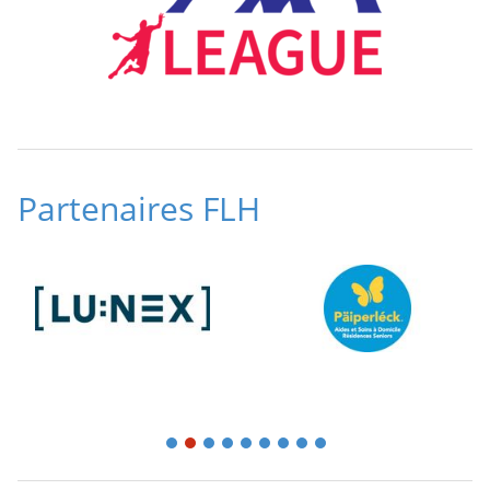
Partenaires FLH
1
2
3
4
5
6
7
8
9