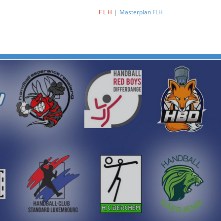
F L H
Masterplan FLH
Next