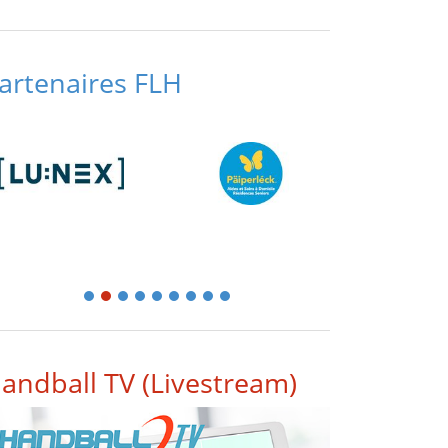
artenaires FLH
1
2
3
4
5
6
7
8
9
andball TV (Livestream)