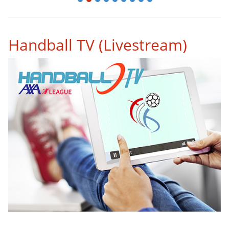
1
2
3
4
5
6
7
8
9
Handball TV (Livestream)