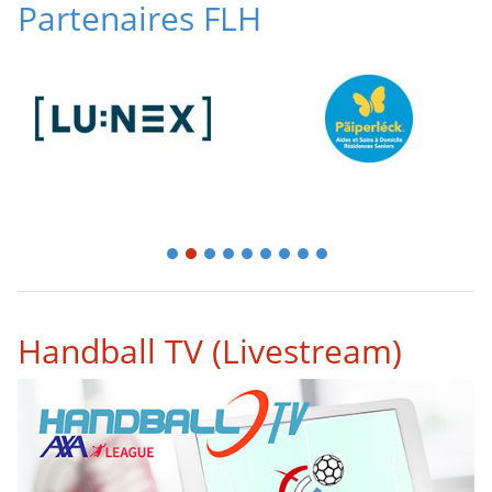
Partenaires FLH
1
2
3
4
5
6
7
8
9
Handball TV (Livestream)