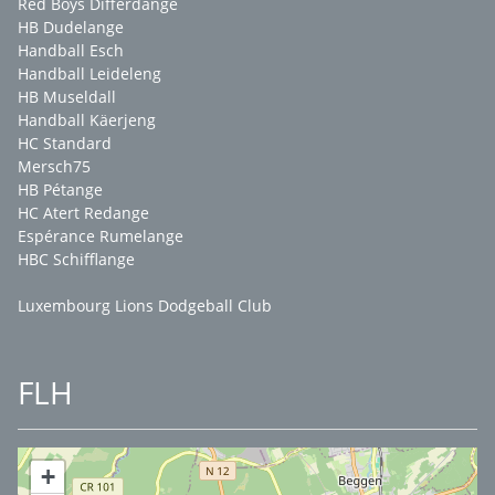
Red Boys Differdange
HB Dudelange
Handball Esch
Handball Leideleng
HB Museldall
Handball Käerjeng
HC Standard
Mersch75
HB Pétange
HC Atert Redange
Espérance Rumelange
HBC Schifflange
Luxembourg Lions Dodgeball Club
FLH
+