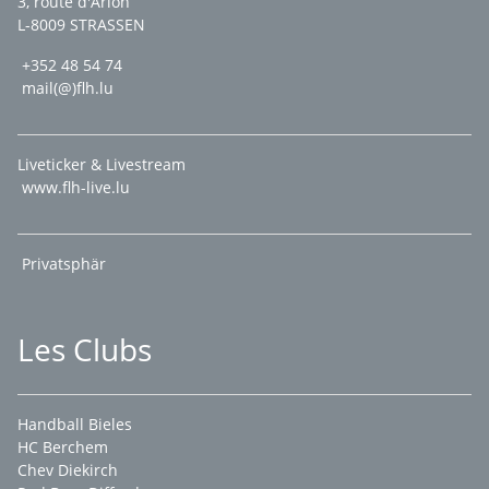
3, route d'Arlon
L-8009 STRASSEN
+352 48 54 74
mail(@)flh.lu
Liveticker & Livestream
www.flh-live.lu
Privatsphär
Les Clubs
Handball Bieles
HC Berchem
Chev Diekirch