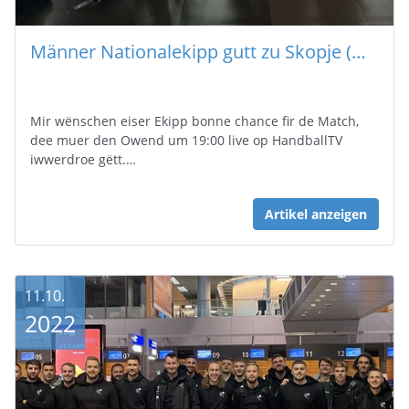
Männer Nationalekipp gutt zu Skopje (MKD) ukomm
Mir wënschen eiser Ekipp bonne chance fir de Match,
dee muer den Owend um 19:00 live op HandballTV
iwwerdroe gëtt.…
Artikel anzeigen
11.10.
2022