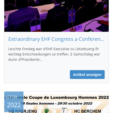
Extraordinary EHF Congress a Conference of Presidents zu Lëtzebuerg
Leschte Freideg war d'EHF Executive zu Lëtzebuerg fir
wichteg Entscheedungen ze treffen. E Samschdeg war
dunn d'Präsidente…
Artikel anzeigen
07.09.
2022