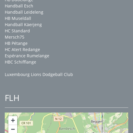
Handball Esch
Handball Leideleng
HB Museldall
Handball Käerjeng
HC Standard
Mersch75
HB Pétange
HC Atert Redange
Espérance Rumelange
HBC Schifflange
Luxembourg Lions Dodgeball Club
FLH
+
−