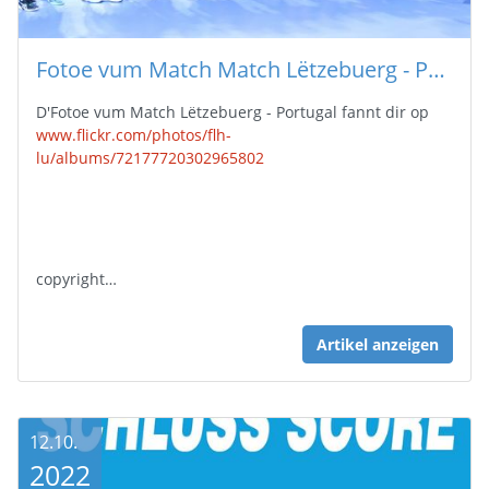
Fotoe vum Match Match Lëtzebuerg - Portugal
D'Fotoe vum Match Lëtzebuerg - Portugal fannt dir op
www.flickr.com/photos/flh-
lu/albums/72177720302965802
copyright…
Artikel anzeigen
12.10.
2022