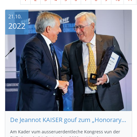
21.10.
2022
De Jeannot KAISER gouf zum „Honorary Member of the EHF“ ernannt
Am Kader vum ausseruerdentleche Kongress vun der