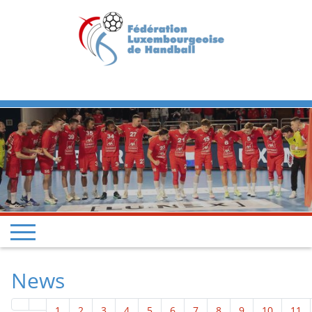
Previous
Next
News
1
2
3
4
5
6
7
8
9
10
11