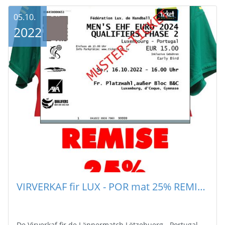
05.10.
2022
VIRVERKAF fir LUX - POR mat 25% REMISE nach bis de 9. Oktober
De Virverkaf fir de Lännermatch Lëtzebuerg - Portugal