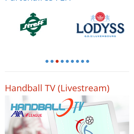
1
2
3
4
5
6
7
8
9
Handball TV (Livestream)