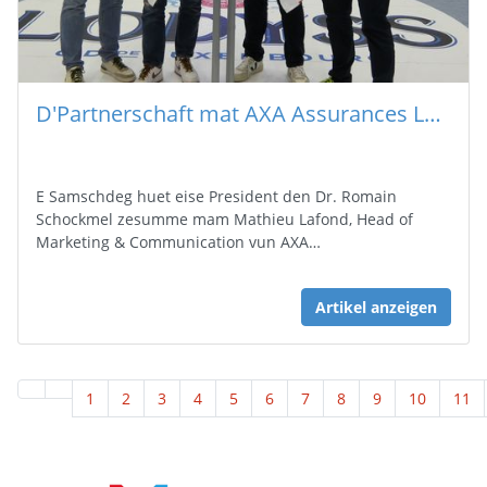
D'Partnerschaft mat AXA Assurances Luxembourg ass fir 5 Joer verlängert ginn
E Samschdeg huet eise President den Dr. Romain
Schockmel zesumme mam Mathieu Lafond, Head of
Marketing & Communication vun AXA…
Artikel anzeigen
1
2
3
4
5
6
7
8
9
10
11