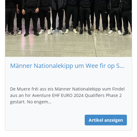
Männer Nationalekipp um Wee fir op Skopje (MKD)
De Muere fréi ass eis Männer Nationalekipp vum Findel
aus an hir Aventure EHF EURO 2024 Qualifiers Phase 2
gestart. No engem…
Artikel anzeigen