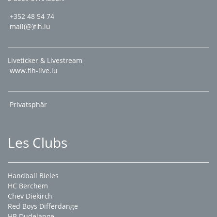
+352 48 54 74
mail(@)flh.lu
Liveticker & Livestream
www.flh-live.lu
Privatsphär
Les Clubs
Handball Bieles
HC Berchem
Chev Diekirch
Red Boys Differdange
HB Dudelange