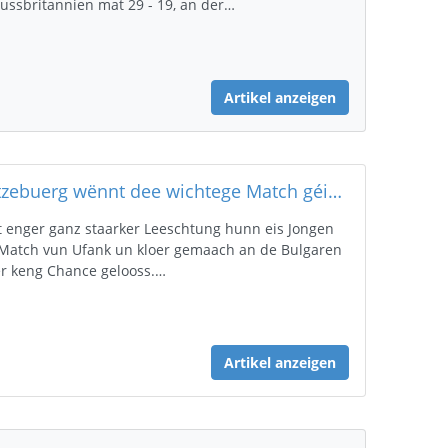
ussbritannien mat 29 - 19, an der…
Artikel anzeigen
Lëtzebuerg wënnt dee wichtege Match géint Bulgarien mat 36 - 17 (15 - 8).
 enger ganz staarker Leeschtung hunn eis Jongen
Match vun Ufank un kloer gemaach an de Bulgaren
r keng Chance gelooss.…
Artikel anzeigen