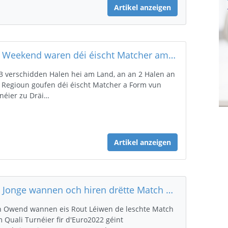
Artikel anzeigen
De Weekend waren déi éischt Matcher am InterReg "SaarLuxGrandEst"
3 verschidden Halen hei am Land, an an 2 Halen an
 Regioun goufen déi éischt Matcher a Form vun
néier zu Dräi…
Artikel anzeigen
Eis Jonge wannen och hiren drëtte Match vum Turnéier (29-19 géint GBR)
 Owend wannen eis Rout Léiwen de leschte Match
 Quali Turnéier fir d'Euro2022 géint