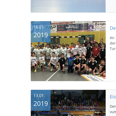
16.01.
2019
An 
der
Tur
13.01.
2019
Den
vum