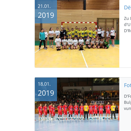
21.01.
2019
Zu 
d'U
D'R
18.01.
Fo
2019
D'F
Bul
vun