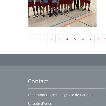
1
2
3
4
5
6
7
8
Contact
Fédération Luxembourgeoise de Handball
3, route d'Arlon