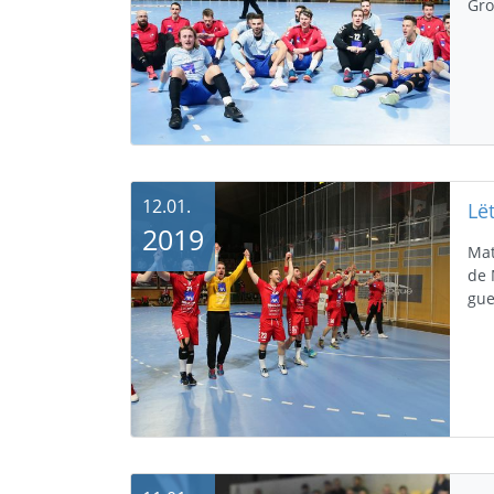
Gro
12.01.
2019
Mat
de 
gue