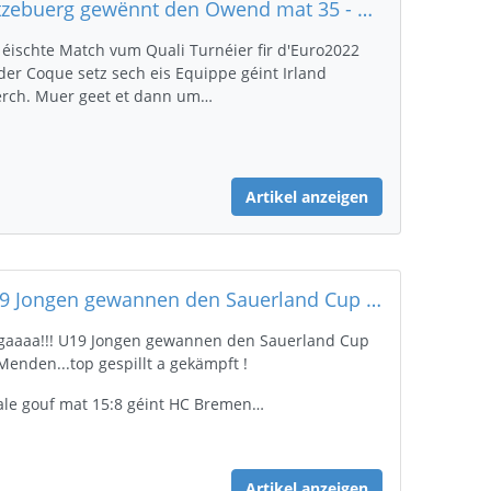
Lëtzebuerg gewënnt den Owend mat 35 - 18 (14 - 7) géint Irland.
éischte Match vum Quali Turnéier fir d'Euro2022
der Coque setz sech eis Equippe géint Irland
rch. Muer geet et dann um…
Artikel anzeigen
U19 Jongen gewannen den Sauerland Cup zu Menden
aaaa!!! U19 Jongen gewannen den Sauerland Cup
Menden...top gespillt a gekämpft !
ale gouf mat 15:8 géint HC Bremen…
Artikel anzeigen