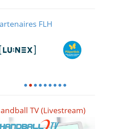
artenaires FLH
1
2
3
4
5
6
7
8
9
andball TV (Livestream)