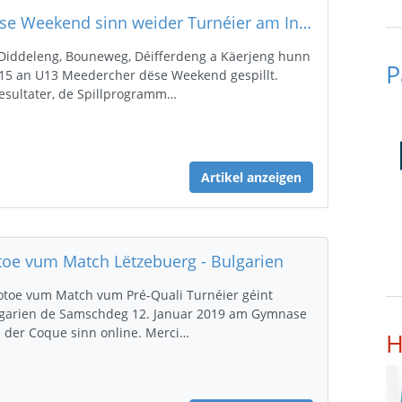
Dëse Weekend sinn weider Turnéier am InterReg zu Lëtzebuerg gespillt ginn
Diddeleng, Bouneweg, Déifferdeng a Käerjeng hunn
P
15 an U13 Meedercher dëse Weekend gespillt.
esultater, de Spillprogramm…
Artikel anzeigen
toe vum Match Lëtzebuerg - Bulgarien
otoe vum Match vum Pré-Quali Turnéier géint
garien de Samschdeg 12. Januar 2019 am Gymnase
 der Coque sinn online. Merci…
H