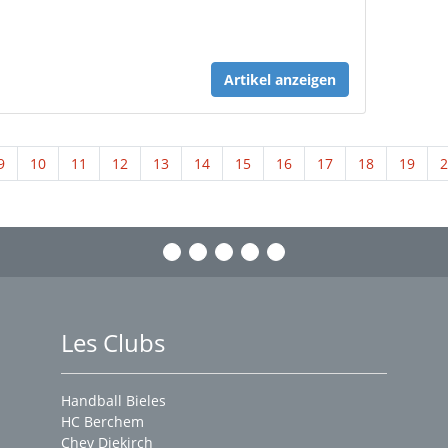
Artikel anzeigen
9
10
11
12
13
14
15
16
17
18
19
2
Les Clubs
Handball Bieles
HC Berchem
Chev Diekirch