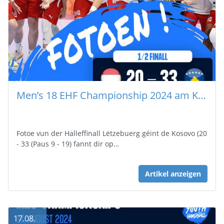
Men’s 18 EHF Championship 2024 am Kosovo (Fotoe Lux – Kos)
Fotoe vun der Halleffinall Lëtzebuerg géint de Kosovo (20
- 33 (Paus 9 - 19) fannt dir op…
Artikel anzeigen
17.08.