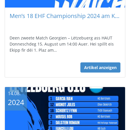
Men’s 18 EHF Championship 2024 am Kosovo
Deen zweete Match Georgien – Lëtzebuerg ass HAUT
Donneschdeg 15. August um 14:00 Auer. Hei spillt eis
Ekipp fir déi 1. Plaz am…
Artikel anzeigen
14.08.
2024