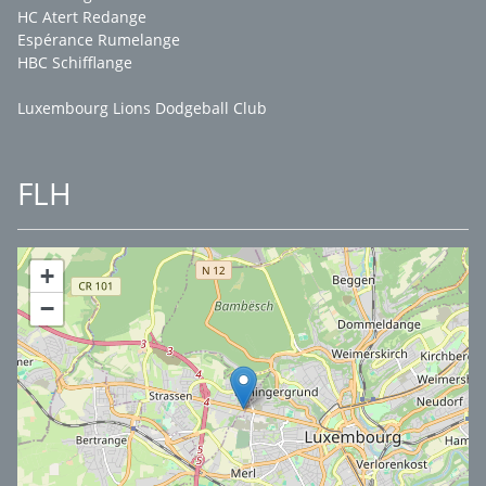
HC Atert Redange
Espérance Rumelange
HBC Schifflange
Luxembourg Lions Dodgeball Club
FLH
+
−