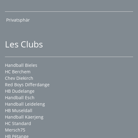
Privatsphär
Les Clubs
Handball Bieles
HC Berchem
Chev Diekirch
Red Boys Differdange
HB Dudelange
Handball Esch
Handball Leideleng
HB Museldall
Handball Käerjeng
HC Standard
Mersch75
HB Pétange