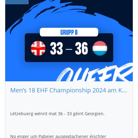
Men’s 18 EHF Championship 2024 am Kosovo (GEO - LUX 33 – 36)
Lëtzebuerg wënnt mat 36 - 33 géint Georgien.
No enger um Pabeier ausgeglachener éischter