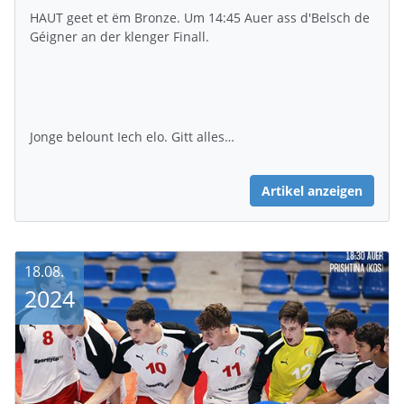
HAUT geet et ëm Bronze. Um 14:45 Auer ass d'Belsch de
Géigner an der klenger Finall.
Jonge belount Iech elo. Gitt alles…
Artikel anzeigen
18.08.
2024