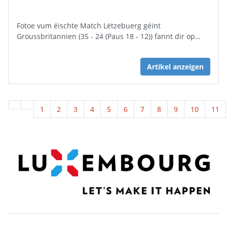
Fotoe vum éischte Match Lëtzebuerg géint
Groussbritannien (35 - 24 (Paus 18 - 12)) fannt dir op…
Artikel anzeigen
1
2
3
4
5
6
7
8
9
10
11