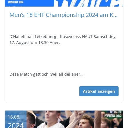
Men’s 18 EHF Championship 2024 am Kosovo
D'Halleffinall Lëtzebuerg - Kosovo ass HAUT Samschdeg
17. August um 18:30 Auer.
Dëse Match gëtt och (wéi all déi aner…
Artikel anzeigen
16.08.
2024