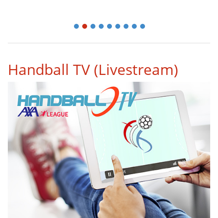
1
2
3
4
5
6
7
8
9
Handball TV (Livestream)