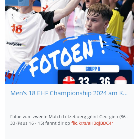
Men’s 18 EHF Championship 2024 am Kosovo (Fotoen GEO – LUX)
Fotoe vum zweete Match Lëtzebuerg géint Georgien (36 -
33 (Paus 16 - 15) fannt dir op
flic.kr/s/aHBqjBDC4r