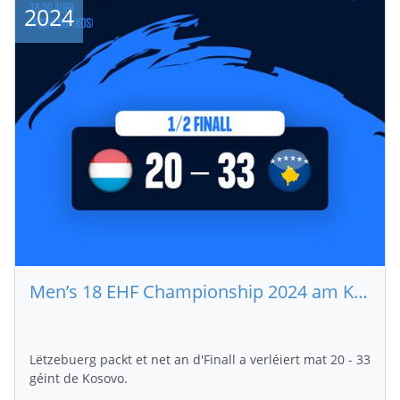
2024
Men’s 18 EHF Championship 2024 am Kosovo (Lux – Kos 20 : 33)
Lëtzebuerg packt et net an d'Finall a verléiert mat 20 - 33
géint de Kosovo.