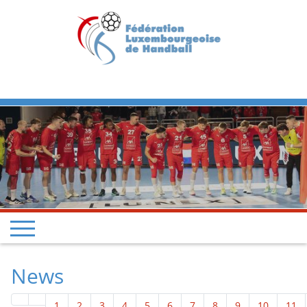
Previous
Next
News
1
2
3
4
5
6
7
8
9
10
11