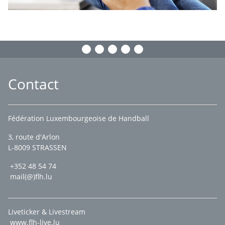
Contact
Fédération Luxembourgeoise de Handball
3, route d'Arlon
L-8009 STRASSEN
+352 48 54 74
mail(@)flh.lu
Liveticker & Livestream
www.flh-live.lu