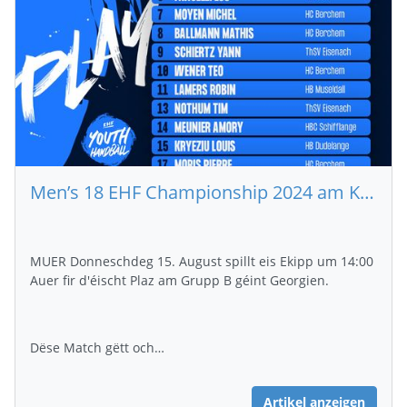
Men’s 18 EHF Championship 2024 am Kosovo
MUER Donneschdeg 15. August spillt eis Ekipp um 14:00
Auer fir d'éischt Plaz am Grupp B géint Georgien.
Dëse Match gëtt och…
Artikel anzeigen