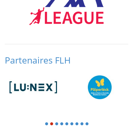
Partenaires FLH
1
2
3
4
5
6
7
8
9