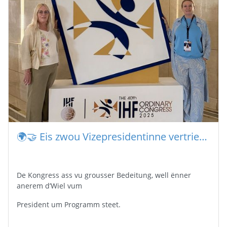
🌍🤝 Eis zwou Vizepresidentinne vertrieden d’FLH aktuell zu Kairo um Kongress vun der IHF
De Kongress ass vu grousser Bedeitung, well ënner
anerem d’Wiel vum
President um Programm steet.