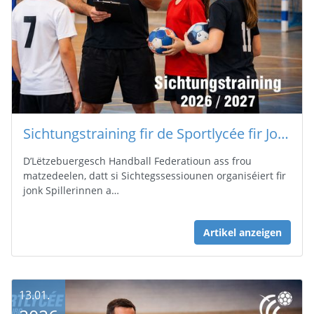
Sichtungstraining fir de Sportlycée fir Jongen a Meedercher (Saison 2026/2027)
D’Lëtzebuergesch Handball Federatioun ass frou
matzedeelen, datt si Sichtegssessiounen organiséiert fir
jonk Spillerinnen a…
Artikel anzeigen
13.01.