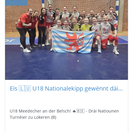
Eis 🇱🇺 U18 Nationalekipp gewënnt däitlech mat 31 - 22 géint 🇬🇧 Groussbritannien
U18 Meedecher an der Belsch! 🔥🇧🇪 - Dräi Natiounen
Turnéier zu Lokeren (B)