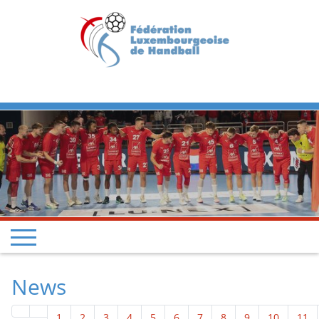
Previous
Next
News
1
2
3
4
5
6
7
8
9
10
11