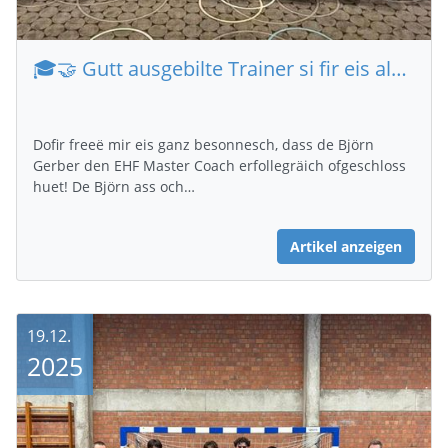
🎓🤝 Gutt ausgebilte Trainer si fir eis als Federatioun extrem wichteg.
Dofir freeë mir eis ganz besonnesch, dass de Björn
Gerber den EHF Master Coach erfollegräich ofgeschloss
huet! De Björn ass och…
Artikel anzeigen
19.12.
2025