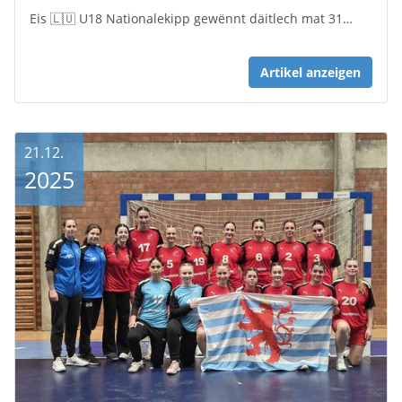
Eis 🇱🇺 U18 Nationalekipp gewënnt däitlech mat 31…
Artikel anzeigen
21.12.
2025