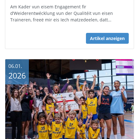
Am Kader vun eisem Engagement fir
d’Weiderentwécklung vun der Qualitéit vun eisen
Traineren, freeë mir eis Iech matzedeelen, datt…
Artikel anzeigen
06.01.
2026