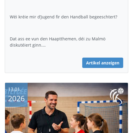
Wéi kréie mir d’Jugend fir den Handball begeeschtert?
Dat ass ee vun den Haaptthemen, déi zu Malmö
diskutéiert ginn.…
Artikel anzeigen
13.01.
2026