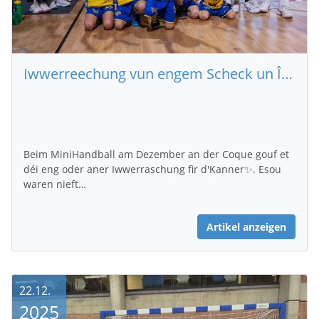
Iwwerreechung vun engem Scheck un Île aux Clowns 🤡
Beim MiniHandball am Dezember an der Coque gouf et
déi eng oder aner Iwwerraschung fir d'Kanner✨. Esou
waren nieft…
Artikel anzeigen
22.12.
2025