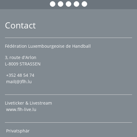
Contact
Fédération Luxembourgeoise de Handball
3, route d'Arlon
L-8009 STRASSEN
+352 48 54 74
mail(@)flh.lu
Liveticker & Livestream
www.flh-live.lu
Privatsphär