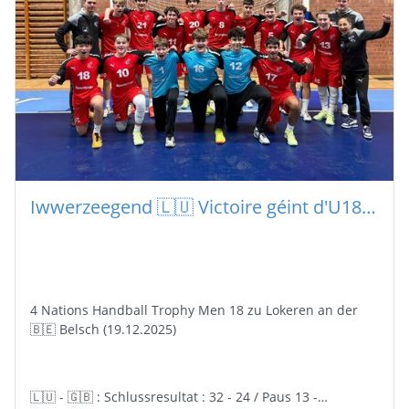
Iwwerzeegend 🇱🇺 Victoire géint d'U18 aus 🇬🇧 Groussbritannien.
4 Nations Handball Trophy Men 18 zu Lokeren an der
🇧🇪 Belsch (19.12.2025)
🇱🇺 - 🇬🇧 : Schlussresultat : 32 - 24 / Paus 13 -…