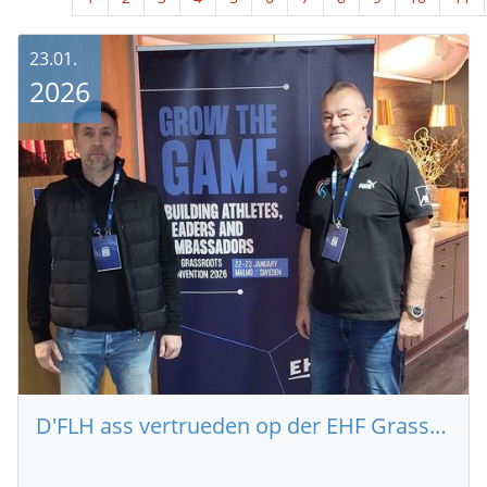
23.01.
2026
D'FLH ass vertrueden op der EHF Grassroots Convention zu Malmö