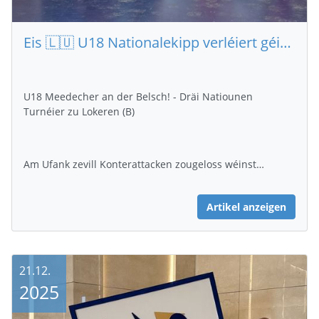
Eis 🇱🇺 U18 Nationalekipp verléiert géint d'Belsch 🇧🇪
U18 Meedecher an der Belsch! - Dräi Natiounen
Turnéier zu Lokeren (B)
Am Ufank zevill Konterattacken zougeloss wéinst…
Artikel anzeigen
21.12.
2025