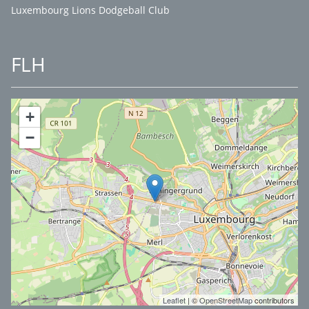
Luxembourg Lions Dodgeball Club
FLH
+
−
Leaflet
| ©
OpenStreetMap
contributors