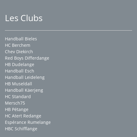
Les Clubs
Handball Bieles
HC Berchem
Chev Diekirch
Red Boys Differdange
HB Dudelange
Handball Esch
Handball Leideleng
HB Museldall
Handball Käerjeng
HC Standard
Mersch75
HB Pétange
HC Atert Redange
Espérance Rumelange
HBC Schifflange