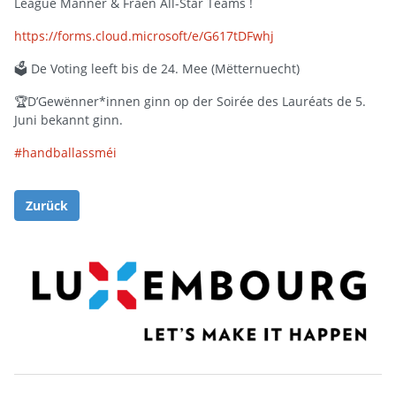
League Männer & Fraen All-Star Teams !
https://forms.cloud.microsoft/e/G617tDFwhj
🗳 De Voting leeft bis de 24. Mee (Mëtternuecht)
🏆D’Gewënner*innen ginn op der Soirée des Lauréats de 5.
Juni bekannt ginn.
#handballassméi
Zurück