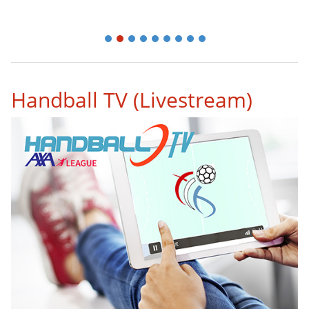
1
2
3
4
5
6
7
8
9
Handball TV (Livestream)