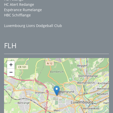
HC Atert Redange
Espérance Rumelange
HBC Schifflange
Luxembourg Lions Dodgeball Club
FLH
+
−