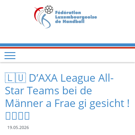
🇱🇺 D’AXA League All-
Star Teams bei de
Männer a Frae gi gesicht !
🤾‍♂️🤾‍♀️
19.05.2026