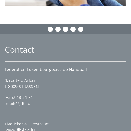
Contact
Fédération Luxembourgeoise de Handball
3, route d'Arlon
L-8009 STRASSEN
+352 48 54 74
mail(@)flh.lu
Liveticker & Livestream
www.flh-live.lu