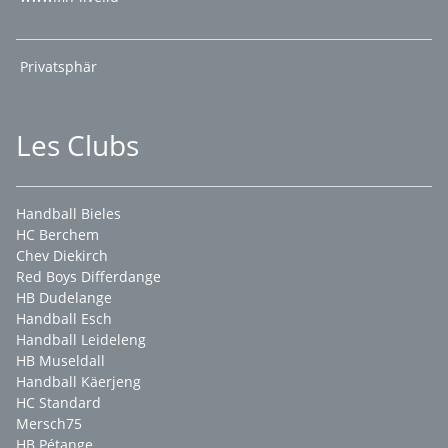
Privatsphär
Les Clubs
Handball Bieles
HC Berchem
Chev Diekirch
Red Boys Differdange
HB Dudelange
Handball Esch
Handball Leideleng
HB Museldall
Handball Käerjeng
HC Standard
Mersch75
HB Pétange