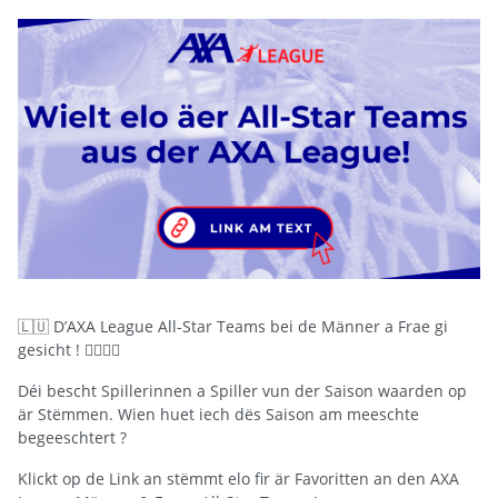
🇱🇺 D’AXA League All-Star Teams bei de Männer a Frae gi
gesicht ! 🤾‍♂️🤾‍♀️
Déi bescht Spillerinnen a Spiller vun der Saison waarden op
är Stëmmen. Wien huet iech dës Saison am meeschte
begeeschtert ?
Klickt op de Link an stëmmt elo fir är Favoritten an den AXA