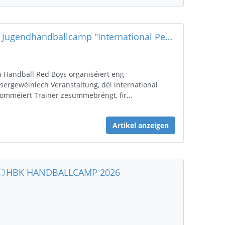
De Jugendhandballcamp "International Performance" kënnt op Uewerkuer
 Handball Red Boys organiséiert eng
sergewéinlech Veranstaltung, déi international
omméiert Trainer zesummebréngt, fir…
Artikel anzeigen
⚪️HBK HANDBALLCAMP 2026