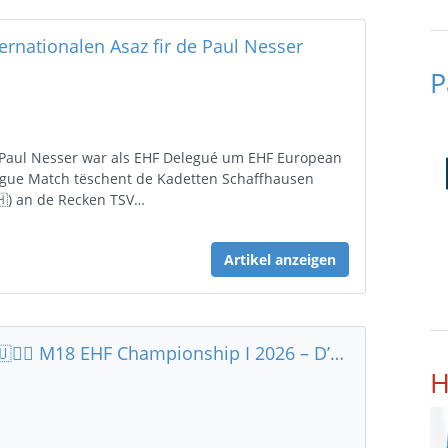
ternationalen Asaz fir de Paul Nesser
P
Paul Nesser war als EHF Delegué um EHF European
gue Match tëschent de Kadetten Schaffhausen
🇭) an de Recken TSV…
Artikel anzeigen
🇱🇺🤾‍♂️ M18 EHF Championship I 2026 – D’Gruppe sti fest !
H