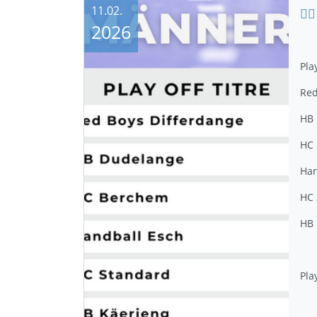
11.02.
2026
Pla
Red
HB
HC
Han
HC 
HB 
Pla