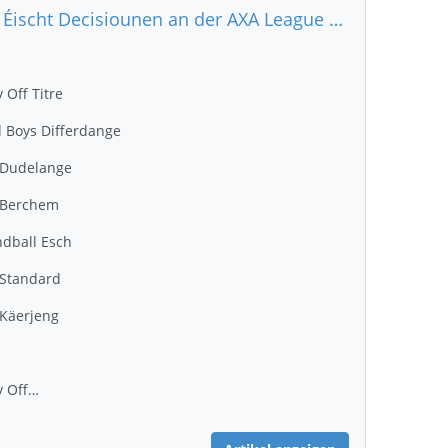
🤾‍♂️ Éischt Decisiounen an der AXA League bei de Männer !
y Off Titre
 Boys Differdange
 Dudelange
 Berchem
dball Esch
Standard
Käerjeng
y Off…