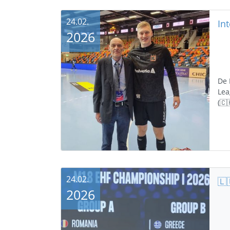
24.02.
In
2026
De 
Lea
(🇨
24.02.
2026