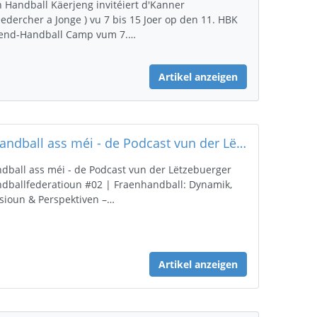
 Handball Käerjeng invitéiert d'Kanner
edercher a Jonge ) vu 7 bis 15 Joer op den 11. HBK
end-Handball Camp vum 7.…
Artikel anzeigen
🎙️Handball ass méi - de Podcast vun der Lëtzebuerger Handballfederatioun
dball ass méi - de Podcast vun der Lëtzebuerger
dballfederatioun #02 | Fraenhandball: Dynamik,
sioun & Perspektiven –…
Artikel anzeigen