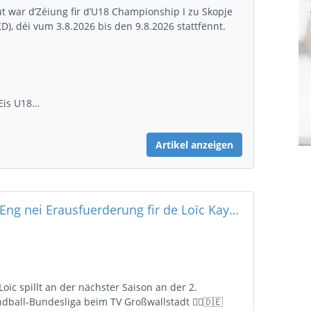
t war d’Zéiung fir d’U18 Championship I zu Skopje
D), déi vum 3.8.2026 bis den 9.8.2026 stattfënnt.
Eis U18…
Artikel anzeigen
🔥 Eng nei Erausfuerderung fir de Loïc Kaysen 🔥
Loïc spillt an der nächster Saison an der 2.
dball-Bundesliga beim TV Großwallstadt 🤾‍♂️🇩🇪