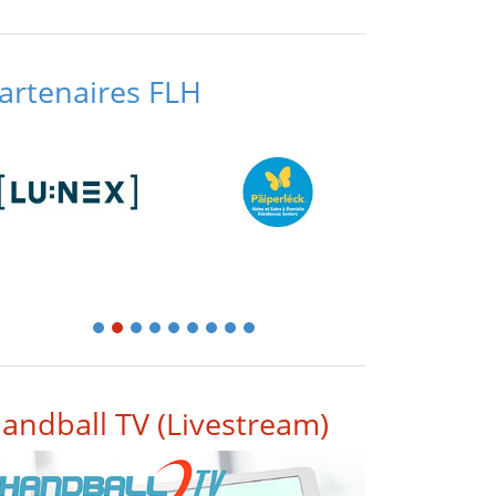
artenaires FLH
1
2
3
4
5
6
7
8
9
andball TV (Livestream)