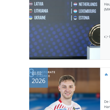
Hau
(MK
👉 
20.02.
2026
De 
Han