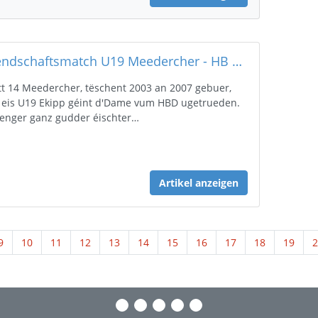
Frëndschaftsmatch U19 Meedercher - HB Diddeleng (Fraen)
t 14 Meedercher, tëschent 2003 an 2007 gebuer,
 eis U19 Ekipp géint d'Dame vum HBD ugetrueden.
enger ganz gudder éischter…
Artikel anzeigen
9
10
11
12
13
14
15
16
17
18
19
2