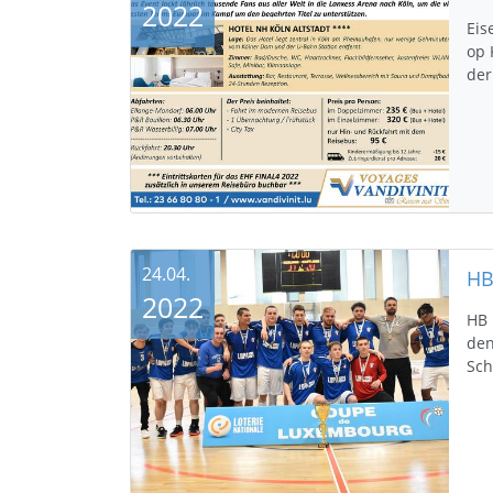
2022
Eis
op 
der
24.04.
2022
HB 
den
Sch