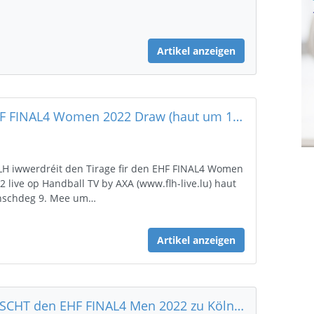
Artikel anzeigen
EHF FINAL4 Women 2022 Draw (haut um 18:00 Auer)
LH iwwerdréit den Tirage fir den EHF FINAL4 Women
2 live op Handball TV by AXA (www.flh-live.lu) haut
nschdeg 9. Mee um…
Artikel anzeigen
LOSCHT den EHF FINAL4 Men 2022 zu Köln LIVE mat ze erliewen ?