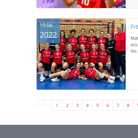
19.04.
2022
Mat
ass
No 
1
2
3
4
5
6
7
8