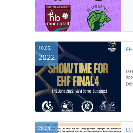
10.05.
2022
D'F
202
Dë
28.04.