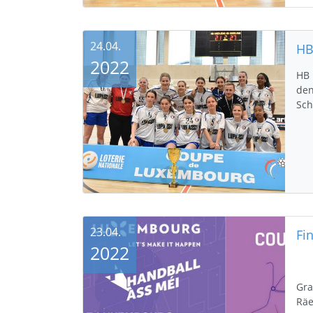
24.04.
2022
HB 
den
Sch
23.04.
2022
Gra
Räe