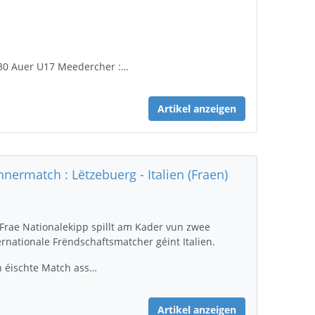
30 Auer U17 Meedercher :…
Artikel anzeigen
nnermatch : Lëtzebuerg - Italien (Fraen)
 Frae Nationalekipp spillt am Kader vun zwee
ernationale Frëndschaftsmatcher géint Italien.
 éischte Match ass…
Artikel anzeigen