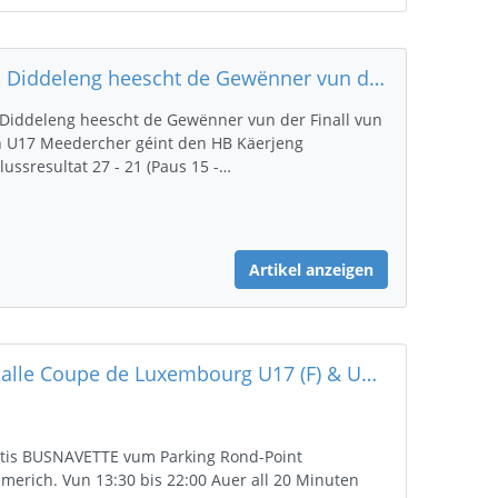
HB Diddeleng heescht de Gewënner vun der Finall vun den U17 Meedercher
Diddeleng heescht de Gewënner vun der Finall vun
 U17 Meedercher géint den HB Käerjeng
lussresultat 27 - 21 (Paus 15 -…
Artikel anzeigen
Finalle Coupe de Luxembourg U17 (F) & U21 (H) muer 24. Abrëll um Kannercampus Belval
tis BUSNAVETTE vum Parking Rond-Point
merich. Vun 13:30 bis 22:00 Auer all 20 Minuten