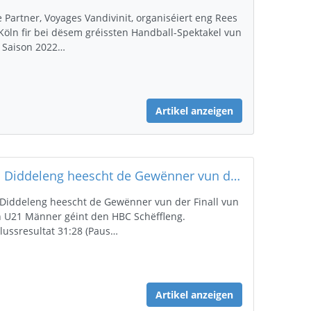
e Partner, Voyages Vandivinit, organiséiert eng Rees
Köln fir bei dësem gréissten Handball-Spektakel vun
 Saison 2022…
Artikel anzeigen
HB Diddeleng heescht de Gewënner vun der Finall vun den U21 Männer
Diddeleng heescht de Gewënner vun der Finall vun
 U21 Männer géint den HBC Schëffleng.
lussresultat 31:28 (Paus…
Artikel anzeigen