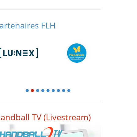
artenaires FLH
1
2
3
4
5
6
7
8
9
andball TV (Livestream)