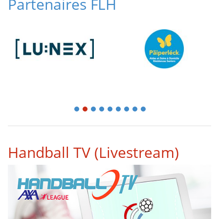
Partenaires FLH
1
2
3
4
5
6
7
8
9
Handball TV (Livestream)