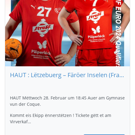
HAUT : Lëtzebuerg – Färöer Inselen (Fraen) am Kader vun den Women's EHF EURO 2024 Qualifiers
HAUT Mëttwoch 28. Februar um 18:45 Auer am Gymnase
vun der Coque.
Kommt eis Ekipp ënnerstëtzen ! Tickete gëtt et am
Virverkaf…