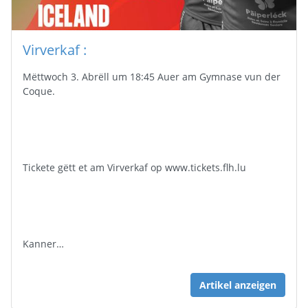
Virverkaf :
Mëttwoch 3. Abrëll um 18:45 Auer am Gymnase vun der
Coque.
Tickete gëtt et am Virverkaf op www.tickets.flh.lu
Kanner…
Artikel anzeigen