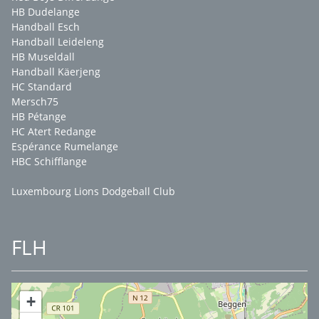
HB Dudelange
Handball Esch
Handball Leideleng
HB Museldall
Handball Käerjeng
HC Standard
Mersch75
HB Pétange
HC Atert Redange
Espérance Rumelange
HBC Schifflange
Luxembourg Lions Dodgeball Club
FLH
+