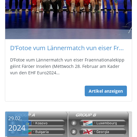
D’Fotoe vum Lännermatch vun eiser Fraennationalekipp géint Färöer Inselen sinn online
D’Fotoe vum Lännermatch vun eiser Fraennationalekipp
géint Färöer Inselen (Mëttwoch 28. Februar am Kader
vun den EHF Euro2024…
Artikel anzeigen
29.02.
2024