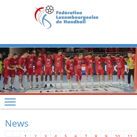
Previous
Next
News
1
2
3
4
5
6
7
8
9
10
11