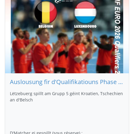
Auslousung fir d'Qualifikatiouns Phase 2 fir d'EURO2026 bei de Männer
Lëtzebuerg spillt am Grupp 5 géint Kroatien, Tschechien
an d'Belsch
D'Matcher gi gespillt (sous réserve) :