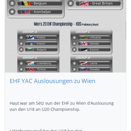
EHF YAC Auslousungen zu Wien
Haut war am Sëtz vun der EHF zu Wien d'Auslousung
vun den U18 an U20 Championship.
Lëtzebuerg gouf bei den U18 bei den…