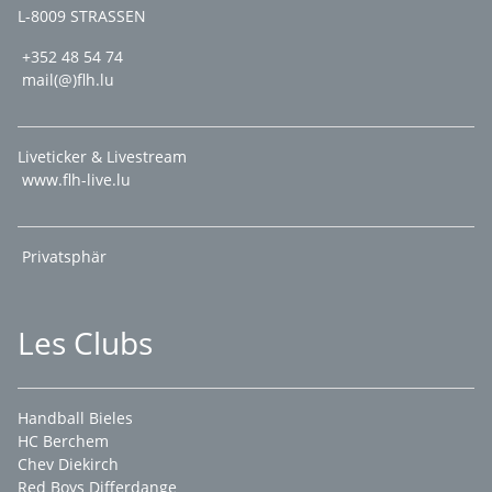
L-8009 STRASSEN
+352 48 54 74
mail(@)flh.lu
Liveticker & Livestream
www.flh-live.lu
Privatsphär
Les Clubs
Handball Bieles
HC Berchem
Chev Diekirch
Red Boys Differdange