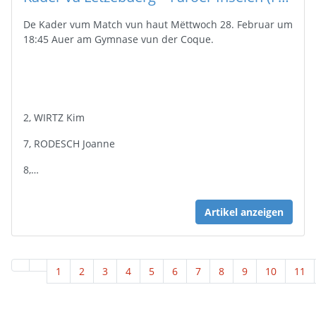
De Kader vum Match vun haut Mëttwoch 28. Februar um
18:45 Auer am Gymnase vun der Coque.
2, WIRTZ Kim
7, RODESCH Joanne
8,…
Artikel anzeigen
1
2
3
4
5
6
7
8
9
10
11