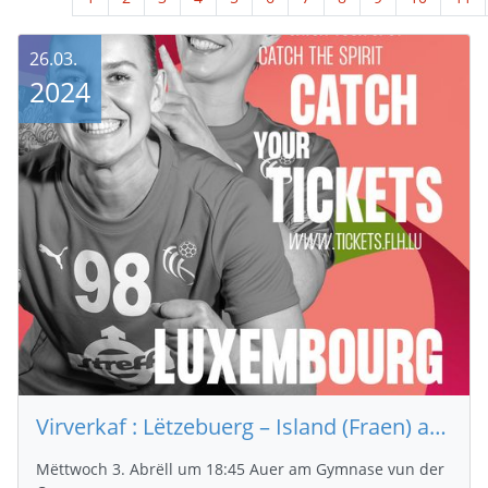
26.03.
2024
Virverkaf : Lëtzebuerg – Island (Fraen) am Kader vun den Women's EHF EURO 2024 Qualifiers
Mëttwoch 3. Abrëll um 18:45 Auer am Gymnase vun der