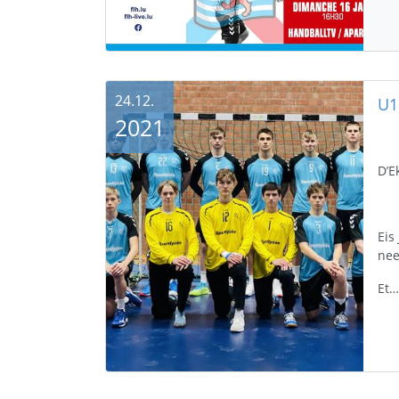
24.12.
2021
D’E
Eis
nee
Et