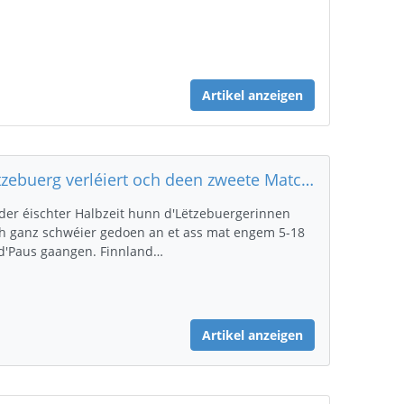
Artikel anzeigen
Lëtzebuerg verléiert och deen zweete Match géint Finnland mat 18-30
der éischter Halbzeit hunn d'Lëtzebuergerinnen
h ganz schwéier gedoen an et ass mat engem 5-18
d'Paus gaangen. Finnland…
Artikel anzeigen