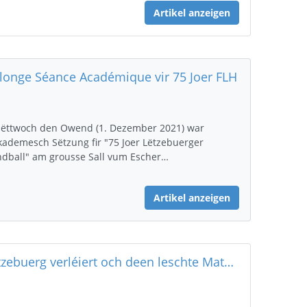
Artikel anzeigen
longe Séance Académique vir 75 Joer FLH
ëttwoch den Owend (1. Dezember 2021) war
kademesch Sëtzung fir "75 Joer Lëtzebuerger
dball" am grousse Sall vum Escher…
Artikel anzeigen
Lëtzebuerg verléiert och deen leschte Match géint eng baskesch Selektioun mat 20-27 (Paus 10-12)