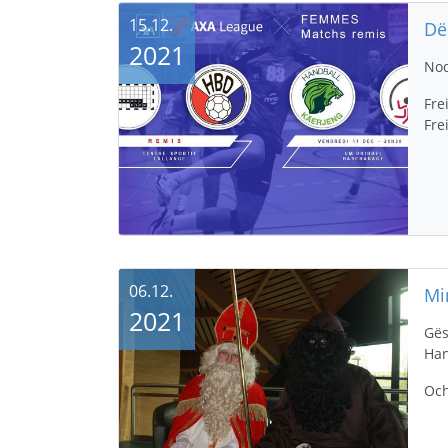
15.12.
2021
Nod
Fre
Fre
06.12.
2021
Gës
Han
Och