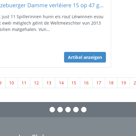
Lëtzebuerger Damme verléiere 15 op 47 géint Brasilien
 just 11 Spillerinnen hunn eis rout Léiwinnen esou
t ewéi méiglech géint de Weltmeeschter vun 2013
silien matgehalen. Vun…
Artikel anzeigen
9
10
11
12
13
14
15
16
17
18
19
2