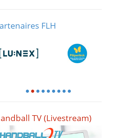
artenaires FLH
1
2
3
4
5
6
7
8
9
andball TV (Livestream)