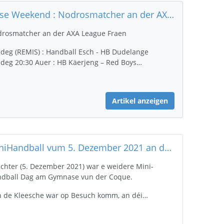
Dëse Weekend : Nodrosmatcher an der AXA League Fraen (an am Playoff Relegation Männer)
rosmatcher an der AXA League Fraen
ideg (REMIS) : Handball Esch - HB Dudelange
ideg 20:30 Auer : HB Käerjeng – Red Boys…
Artikel anzeigen
MiniHandball vum 5. Dezember 2021 an der Coque (Gymnase)
chter (5. Dezember 2021) war e weidere Mini-
dball Dag am Gymnase vun der Coque.
 de Kleesche war op Besuch komm, an déi…