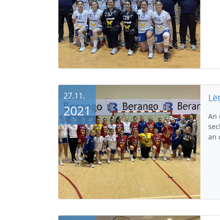
27.11.
2021
An 
sec
an 