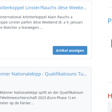
Arbitterkoppel Linster/Rauchs dëse Weekend 2 mol bei Top EHF Matcher am Asaz
 international Arbitterkoppel Alain Rauchs a
P
lippe Linster päifen dëse Weekend (8. a 9. Januar)
e Matcher a Norwegen.…
Artikel anzeigen
Männer Nationalekipp : Qualifikatiouns Turnéier WC 2023 Europe Phase 1
 Männer Nationalekipp spillt an der Qualifikatioun
H
 d'Weltmeeschterschaft 2023 (Euro Phase 1) en
néier op de Färöer…