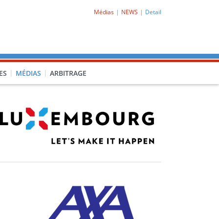
Médias
NEWS
Detail
ES
MÉDIAS
ARBITRAGE
O-CL1)
PRO-CL2)
-PORQ)
15F-POCLF)