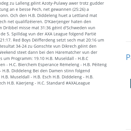
deg zu Lalleng géint Azoty-Pulawy awer trotz gudder
tung an e besse Pech, net gewannen (25:26) a
 Ronn. Och den H.B. Diddeleng huet a Lettland mat
 sech net qualifizéieren. D'Käerjenger haten den
um Dribbel misse mat 31:36 géint d'Schweden vun
de 5. Spilldag vun der AXA League folgend Partië
 21:17. Red Boys Déifferdeng setzt sech mat 20:16 um
esultat 34-24 zu Gonschte vun Dikrech géint den
 Weekend steet dann bei den Härematcher vun der
P
s um Programm: 19.10 H.B. Museldall - H.B.C
iden - H.C. Bierchem Esperance Rëmeleng - H.B. Péiteng
 - H.B. Diddeleng Bei den Damen stinn folgend
B. Museldall - H.B. Esch H.B. Diddeleng - H.B.
ech H.B. Käerjeng - H.C. Standard #AXALeague