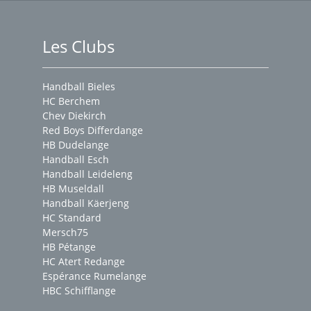
Les Clubs
Handball Bieles
HC Berchem
Chev Diekirch
Red Boys Differdange
HB Dudelange
Handball Esch
Handball Leideleng
HB Museldall
Handball Käerjeng
HC Standard
Mersch75
HB Pétange
HC Atert Redange
Espérance Rumelange
HBC Schifflange