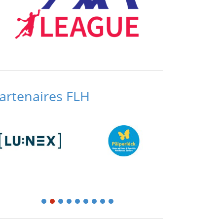
artenaires FLH
1
2
3
4
5
6
7
8
9