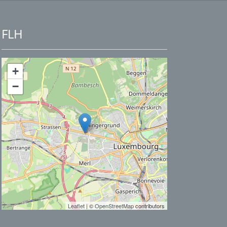
FLH
+
−
Leaflet
| ©
OpenStreetMap
contributors