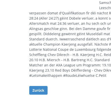
Samsch
Leesch
verpassen domat d'Qualifikatioun fir déi nächst
28:24 (Aller 24:27) géint Dobele verluer, a konnt
Allersmatch mat 24:36 verluer, an hu sech och 
Alingsas geschloe ginn. Bei den Damme goufe fir 
gespillt. Diddeleng gewënnt géint Museldall mat
Standard duerch. Iwwerraschend däitlech ass d'R
aktuelle Champion Käerjeng ausgefall. Nächste
Lotterie National Coupe de Luxembourg folgende
Schëffleng Chev Dikrech - H.B. Käerjeng H.C. Re
20.10 H.B. Miersch - H.B. Bartreng H.C. Standard
Matcher an der AXA League um Programm: 19.10 H.
Käerjeng 23.10 Red Boys Déifferdeng - Chev Dikr
#Letsmakeithappen #RoudeLéiwhuelse C.Petit
Zurück