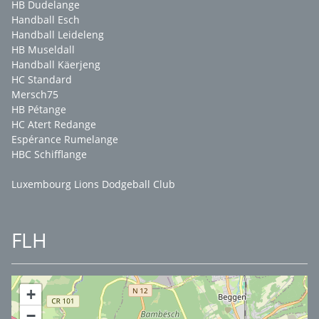
HB Dudelange
Handball Esch
Handball Leideleng
HB Museldall
Handball Käerjeng
HC Standard
Mersch75
HB Pétange
HC Atert Redange
Espérance Rumelange
HBC Schifflange
Luxembourg Lions Dodgeball Club
FLH
+
−