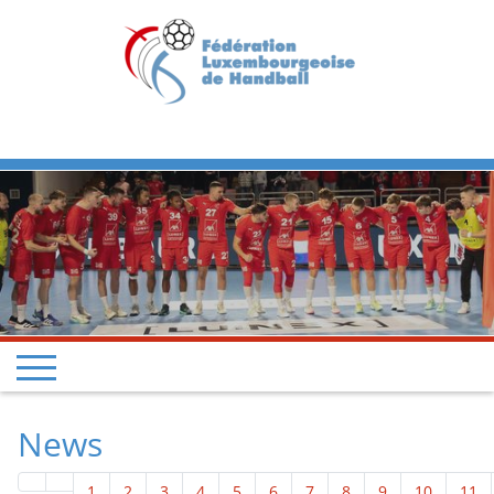
Previous
Next
News
1
2
3
4
5
6
7
8
9
10
11