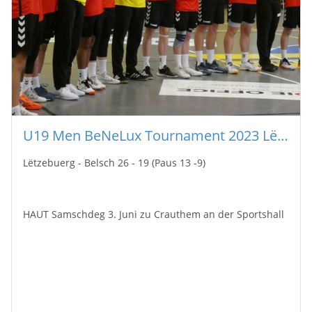
U19 Men BeNeLux Tournament 2023 Lëtzebuerg - Belsch 26 - 19 (Paus 13 -9)
Lëtzebuerg - Belsch 26 - 19 (Paus 13 -9)
HAUT Samschdeg 3. Juni zu Crauthem an der Sportshall