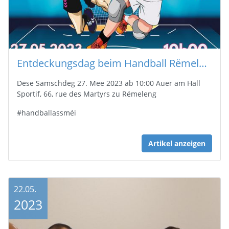
Entdeckungsdag beim Handball Rëmeleng vir Kanner vu 4 bis 15 Joer
Dëse Samschdeg 27. Mee 2023 ab 10:00 Auer am Hall
Sportif, 66, rue des Martyrs zu Rëmeleng
#handballassméi
Artikel anzeigen
22.05.
2023