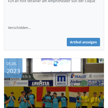
FLH an hire Veräiner am Amphitheater vun der Coque
Verschidden…
Artikel anzeigen
05.06.
2023