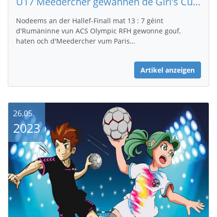
U17 Meedercher gewannen de Girl's Cup ouni e Match ze verléieren.
Nodeems an der Hallef-Finall mat 13 : 7 géint
d'Rumäninne vun ACS Olympic RFH gewonne gouf,
haten och d'Meedercher vum Paris…
Artikel anzeigen
26.05.
2023