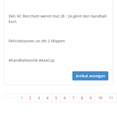
Den HC Bierchem wënnt mat 28 : 24 géint den Handball
Esch
Felicitatiounen un déi 2 Ekippen
#handballassmé #AxaCup
Artikel anzeigen
1
2
3
4
5
6
7
8
9
10
11