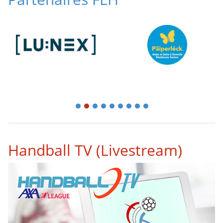
1
2
3
4
5
6
7
8
9
Handball TV (Livestream)