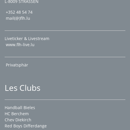
L-8009 STRASSEN
+352 48 54 74
mail(@)flh.lu
Liveticker & Livestream
www.flh-live.lu
Privatsphär
Les Clubs
Handball Bieles
HC Berchem
Chev Diekirch
Red Boys Differdange