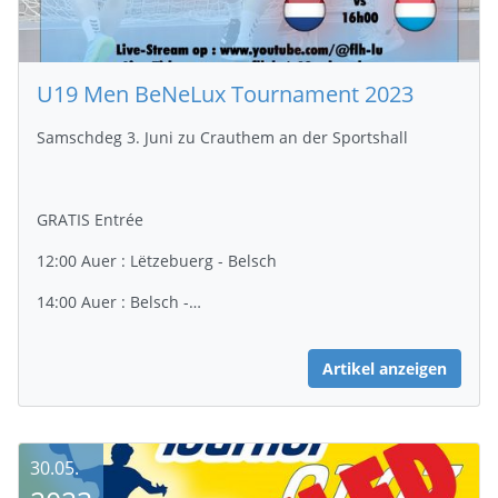
U19 Men BeNeLux Tournament 2023
Samschdeg 3. Juni zu Crauthem an der Sportshall
GRATIS Entrée
12:00 Auer : Lëtzebuerg - Belsch
14:00 Auer : Belsch -…
Artikel anzeigen
30.05.