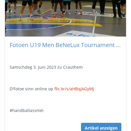
Fotoen U19 Men BeNeLux Tournament 2023
Samschdeg 3. Juni 2023 zu Crauthem
D'Fotoe sinn online op
flic.kr/s/aHBqjAGyMJ
#handballassméi
Artikel anzeigen