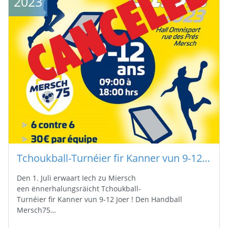
2023
Tchoukball-Turnéier fir Kanner vun 9-12 Joer bei Mersch75
Den 1. Juli erwaart Iech zu Miersch
een ënnerhalungsräicht Tchoukball-
Turnéier fir Kanner vun 9-12 Joer ! Den Handball
Mersch75…