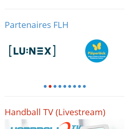
Partenaires FLH
1
2
3
4
5
6
7
8
9
Handball TV (Livestream)