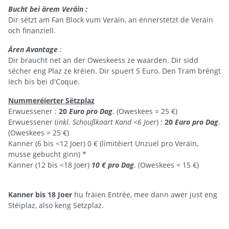
Bucht bei ärem Veräin :
Dir sëtzt am Fan Block vum Veräin, an ënnerstëtzt de Veräin
och finanziell.
Ären Avantage
:
Dir braucht net an der Oweskeess ze waarden. Dir sidd
sécher eng Plaz ze kréien. Dir spuert 5 Euro. Den Tram bréngt
Iech bis bei d'Coque.
Nummeréierter Sëtzplaz
Erwuessener :
20
Euro pro Dag
. (Oweskees = 25 €)
Erwuessener (
inkl. Schoußkaart Kand <6 Joer
) :
20
Euro pro Dag
.
(Oweskees = 25 €)
Kanner (6 bis <12 Joer) 0 € (limitéiert Unzuel pro Veräin,
musse gebucht ginn) *
Kanner (12 bis <18 Joer)
10 € pro Dag
. (Oweskees = 15 €)
Kanner bis 18 Joer
hu fräien Entrée, mee dann awer just eng
Stéiplaz, also keng Sëtzplaz.