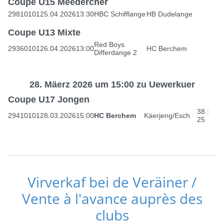
Coupe U15 Meedercher
29810101
25.04.2026
13:30
HBC Schifflange
HB Dudelange
Coupe U13 Mixte
Red Boys
29360101
26.04.2026
13:00
HC Berchem
Differdange 2
28. Mäerz 2026 um 15:00 zu Uewerkuer
Coupe U17 Jongen
38 :
29410101
28.03.2026
15:00
HC Berchem
Käerjeng/Esch
25
Virverkaf bei de Veräiner /
Vente à l'avance auprès des
clubs