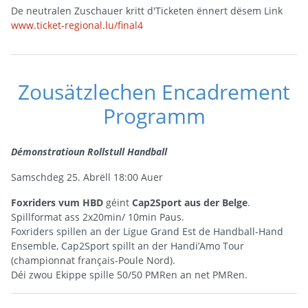
De neutralen Zuschauer kritt d'Ticketen ënnert dësem Link
www.ticket-regional.lu/final4
Zousätzlechen Encadrement
Programm
Démonstratioun Rollstull Handball
Samschdeg 25. Abrëll 18:00 Auer
Foxriders vum HBD
géint
Cap2Sport aus der Belge
.
Spillformat ass 2x20min/ 10min Paus.
Foxriders spillen an der Ligue Grand Est de Handball-Hand
Ensemble, Cap2Sport spillt an der Handi’Amo Tour
(championnat français-Poule Nord).
Déi zwou Ekippe spille 50/50 PMRen an net PMRen.