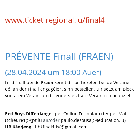
www.ticket-regional.lu/final4
PRÉVENTE Finall (FRAEN)
(28.04.2024 um 18:00 Auer)
Fir d'Fnall bei de
Fraen
kënnt dir är Ticketen bei de Veräiner
déi an der Finall engagéiert sinn bestellen. Dir sëtzt am Block
vun ärem Veräin, an dir ënnerstëtzt äre Veräin och finanziell.
Red Boys Differdange
: per
Online Formular
oder per Mail
(
scheure1(@)pt.lu
an/oder
paulo.desousa(@)education.lu
)
HB Käerjeng
:
hbkfinal4tix(@)gmail.com