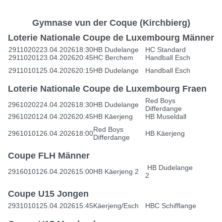
Gymnase vun der Coque (Kirchbierg)
Loterie Nationale Coupe de Luxembourg Männer
29110202
23.04.2026
18:30
HB Dudelange
HC Standard
29110201
23.04.2026
20:45
HC Berchem
Handball Esch
29110101
25.04.2026
20:15
HB Dudelange
Handball Esch
Loterie Nationale Coupe de Luxembourg Fraen
Red Boys
29610202
24.04.2026
18:30
HB Dudelange
Differdange
29610201
24.04.2026
20:45
HB Käerjeng
HB Museldall
Red Boys
29610101
26.04.2026
18:00
HB Käerjeng
Differdange
Coupe FLH Männer
HB Dudelange
29160101
26.04.2026
15:00
HB Käerjeng 2
2
Coupe U15 Jongen
29310101
25.04.2026
15:45
Käerjeng/Esch
HBC Schifflange