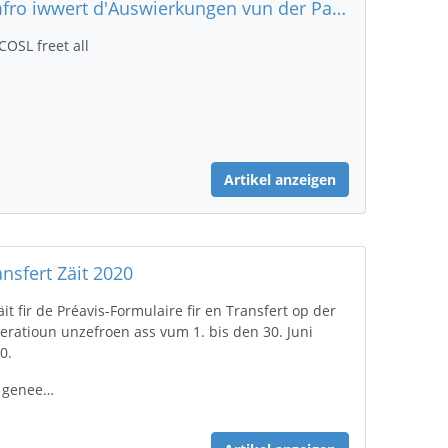
Ëmfro iwwert d'Auswierkungen vun der Pandemie op d'Sportler
COSL freet all
Artikel anzeigen
ansfert Zäit 2020
äit fir de Préavis-Formulaire fir en Transfert op der
eratioun unzefroen ass vum 1. bis den 30. Juni
0.
 genee…