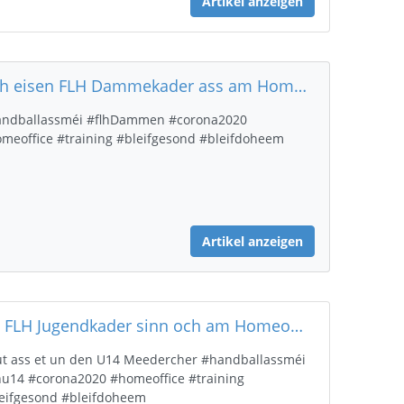
Artikel anzeigen
Och eisen FLH Dammekader ass am Homeoffice-Training
ndballassméi #flhDammen #corona2020
meoffice #training #bleifgesond #bleifdoheem
Artikel anzeigen
Eis FLH Jugendkader sinn och am Homeoffice-Training.
t ass et un den U14 Meedercher #handballassméi
hu14 #corona2020 #homeoffice #training
eifgesond #bleifdoheem