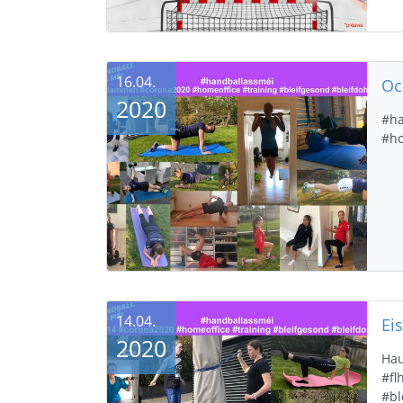
16.04.
2020
#ha
#ho
14.04.
2020
Hau
#fl
#bl