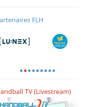
artenaires FLH
1
2
3
4
5
6
7
8
9
andball TV (Livestream)