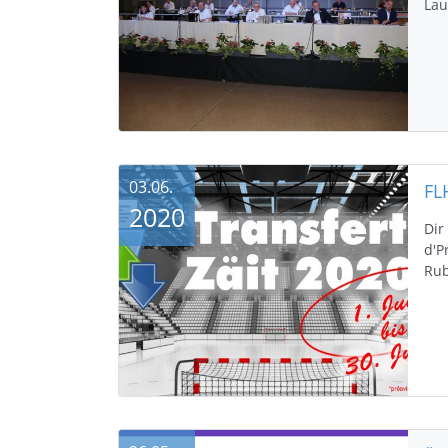
Lau
03.06.
2020
Dir
d'P
Rub