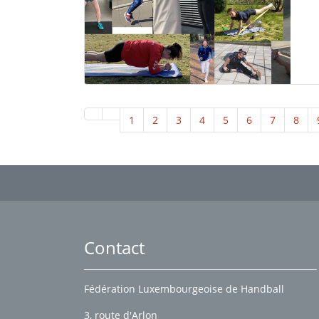
1
2
3
4
5
6
7
8
Contact
Fédération Luxembourgeoise de Handball
3, route d'Arlon