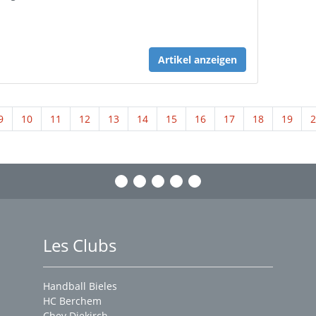
Artikel anzeigen
9
10
11
12
13
14
15
16
17
18
19
2
Les Clubs
Handball Bieles
HC Berchem
Chev Diekirch