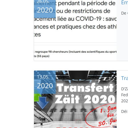
26.05.
2020
De 
13.05.
Tr
2020
D'Z
Fed
202
Déi