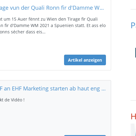
Tirage vun der Quali Ronn fir d'Damme WM 2021 a Spuenien
t um 15 Auer fënnt zu Wien den Tirage fir Quali
P
n fir d'Damme WM 2021 a Spuenien statt. Et ass elo
onns sécher dass eis…
Artikel anzeigen
EHF an EHF Marketing starten ab haut eng nei digital Ära (10-Joer Partnerschaft mat Infront an DAZN)
kt de Vidéo !
H