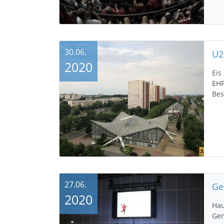
30.06.
U2
2020
Eis
EHF
Bes
27.06.
2020
Hau
Gen