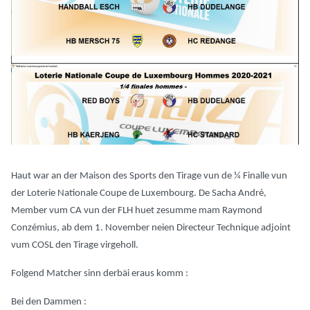
Haut war an der Maison des Sports den Tirage vun de ¼ Finalle vun
der Loterie Nationale Coupe de Luxembourg. De Sacha André,
Member vum CA vun der FLH huet zesumme mam Raymond
Conzémius, ab dem 1. November neien Directeur Technique adjoint
vum COSL den Tirage virgeholl.
Folgend Matcher sinn derbäi eraus komm :
Bei den Dammen :