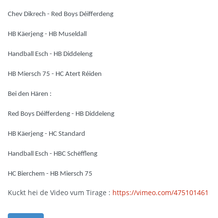
Chev Dikrech - Red Boys Déifferdeng
HB Käerjeng - HB Museldall
Handball Esch - HB Diddeleng
HB Miersch 75 - HC Atert Réiden
Bei den Hären :
Red Boys Déifferdeng - HB Diddeleng
HB Käerjeng - HC Standard
Handball Esch - HBC Schëffleng
HC Bierchem - HB Miersch 75
Kuckt hei de Video vum Tirage :
https://vimeo.com/475101461