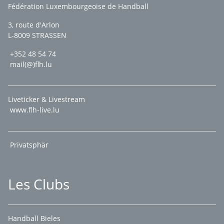
Fédération Luxembourgeoise de Handball
3, route d'Arlon
L-8009 STRASSEN
+352 48 54 74
mail(@)flh.lu
Liveticker & Livestream
www.flh-live.lu
Privatsphär
Les Clubs
Handball Bieles