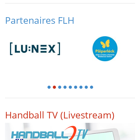
Partenaires FLH
1
2
3
4
5
6
7
8
9
Handball TV (Livestream)