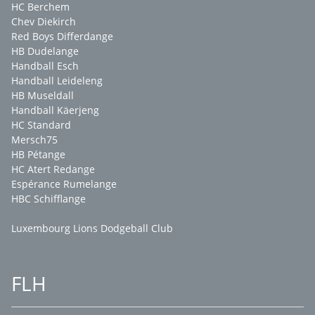
HC Berchem
Chev Diekirch
Red Boys Differdange
HB Dudelange
Handball Esch
Handball Leideleng
HB Museldall
Handball Käerjeng
HC Standard
Mersch75
HB Pétange
HC Atert Redange
Espérance Rumelange
HBC Schifflange
Luxembourg Lions Dodgeball Club
FLH