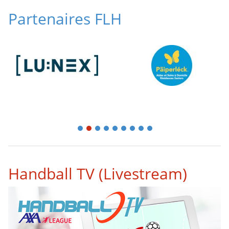
Partenaires FLH
1
2
3
4
5
6
7
8
9
Handball TV (Livestream)