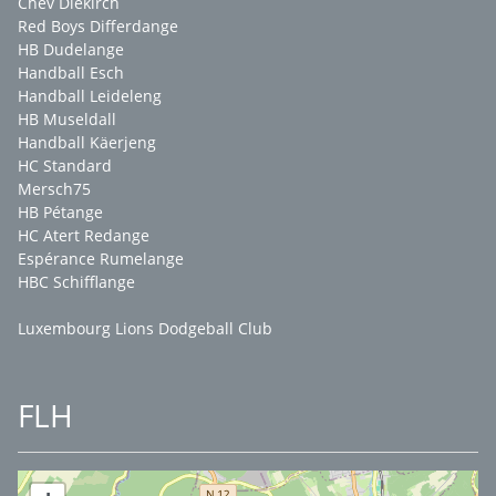
Chev Diekirch
Red Boys Differdange
HB Dudelange
Handball Esch
Handball Leideleng
HB Museldall
Handball Käerjeng
HC Standard
Mersch75
HB Pétange
HC Atert Redange
Espérance Rumelange
HBC Schifflange
Luxembourg Lions Dodgeball Club
FLH