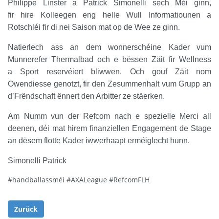
Philippe Linster a Patrick Simonelli sech Méi ginn,
fir hire Kolleegen eng helle Wull Informatiounen a
Rotschléi fir di nei Saison mat op de Wee ze ginn.
Natierlech ass an dem wonnerschéine Kader vum
Munnerefer Thermalbad och e bëssen Zäit fir Wellness
a Sport reservéiert bliwwen. Och gouf Zäit nom
Owendiesse genotzt, fir den Zesummenhalt vum Grupp an
d’Frëndschaft ënnert den Arbitter ze stäerken.
Am Numm vun der Refcom nach e spezielle Merci all
deenen, déi mat hirem finanziellen Engagement de Stage
an dësem flotte Kader iwwerhaapt erméiglecht hunn.
Simonelli Patrick
#handballassméi #AXALeague #RefcomFLH
Zurück