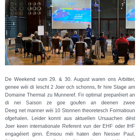
De Weekend vum 29. & 30. August waren ons Arbitter,
genee wéi di lescht 2 Joer och schonns, fir hire Stage am
Domaine Thermal zu Munneref. Fir optimal preparéiert an
di nei Saison ze goe goufen an deenen zwee
Deeg net manner wéi 10 Stonnen theoretesch Formatioun
ofgehalen. Leider konnt aus aktuellen Ursaachen dëst
Joer keen internationale Referent vun der EHF oder IHF
engagéiert ginn. Ëmsou méi haten den Nesser Paul,