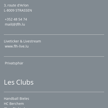
3, route d'Arlon
L-8009 STRASSEN
+352 48 54 74
mail(@)flh.lu
Liveticker & Livestream
www.flh-live.lu
Privatsphär
Les Clubs
Handball Bieles
HC Berchem