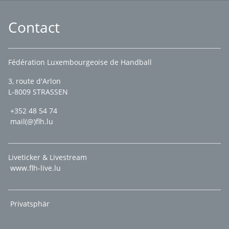
Contact
Fédération Luxembourgeoise de Handball
3, route d'Arlon
L-8009 STRASSEN
+352 48 54 74
mail(@)flh.lu
Liveticker & Livestream
www.flh-live.lu
Privatsphär