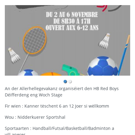
An der Allerhellegevakanz organiséiert den HB Red Boys
Déifferdeng eng Woch Stage
Fir wien : Kanner
tëschent
6 an 12 Joer si wëllkomm
Wou : Nidderkuerer Sportshal
Sportaarten : Handball/Futsal/Basketball/Badminton
a
vill aneres