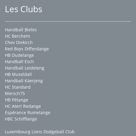
Les Clubs
Handball Bieles
HC Berchem
Chev Diekirch
Red Boys Differdange
HB Dudelange
Handball Esch
Handball Leideleng
HB Museldall
Handball Käerjeng
HC Standard
Mersch75
HB Pétange
HC Atert Redange
Espérance Rumelange
HBC Schifflange
Luxembourg Lions Dodgeball Club