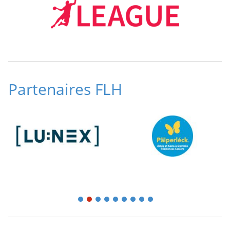
Partenaires FLH
1
2
3
4
5
6
7
8
9