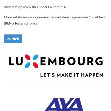
Virverkaf op
www.flh.lu
oder
luxpor.flh.lu
Manifestatioun ass organiséiert ënnert dem Regime vum CovidCheck
(
KENG
Tester sur place)
Zurück