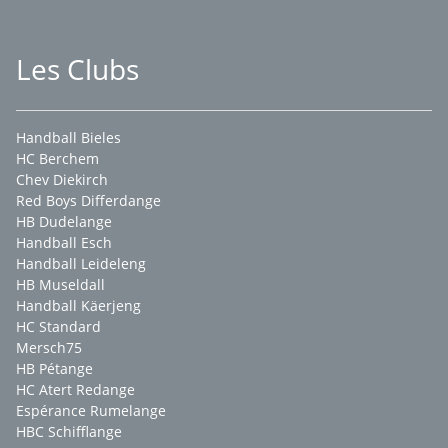
Les Clubs
Handball Bieles
HC Berchem
Chev Diekirch
Red Boys Differdange
HB Dudelange
Handball Esch
Handball Leideleng
HB Museldall
Handball Käerjeng
HC Standard
Mersch75
HB Pétange
HC Atert Redange
Espérance Rumelange
HBC Schifflange