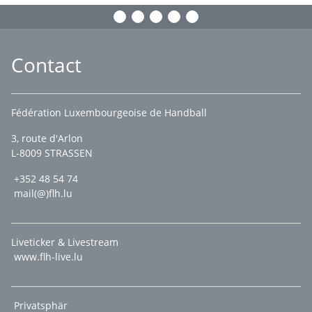
Contact
Fédération Luxembourgeoise de Handball
3, route d'Arlon
L-8009 STRASSEN
+352 48 54 74
mail(@)flh.lu
Liveticker & Livestream
www.flh-live.lu
Privatsphär