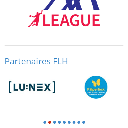
Partenaires FLH
1
2
3
4
5
6
7
8
9