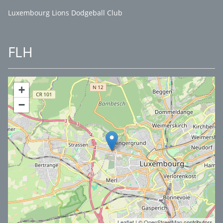
Luxembourg Lions Dodgeball Club
FLH
+
−
Leaflet
| ©
OpenStreetMap
contributors