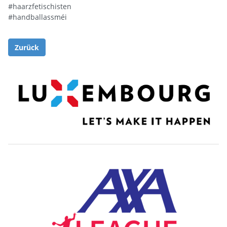
#haarzfetischisten
#handballassméi
Zurück