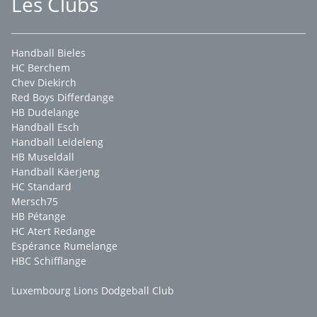
Les Clubs
Handball Bieles
HC Berchem
Chev Diekirch
Red Boys Differdange
HB Dudelange
Handball Esch
Handball Leideleng
HB Museldall
Handball Käerjeng
HC Standard
Mersch75
HB Pétange
HC Atert Redange
Espérance Rumelange
HBC Schifflange
Luxembourg Lions Dodgeball Club