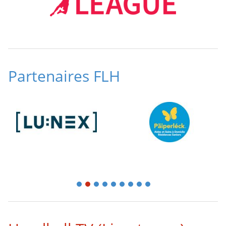
Partenaires FLH
1
2
3
4
5
6
7
8
9