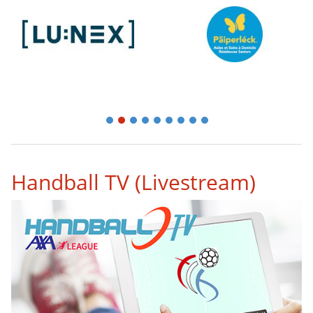
1
2
3
4
5
6
7
8
9
Handball TV (Livestream)