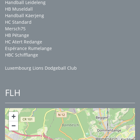
Handball Leideleng
HB Museldall
Handball Käerjeng
HC Standard
Mersch75
HB Pétange
HC Atert Redange
Espérance Rumelange
HBC Schifflange
Luxembourg Lions Dodgeball Club
FLH
+
−