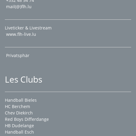
+352 48 54 74
mail(@)flh.lu
Liveticker & Livestream
www.flh-live.lu
Privatsphär
Les Clubs
Handball Bieles
HC Berchem
Chev Diekirch
Red Boys Differdange
HB Dudelange
Handball Esch