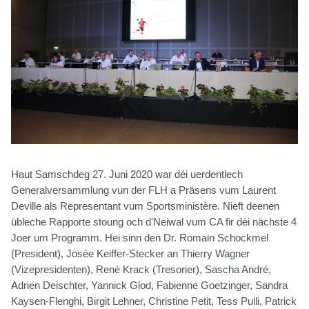
Haut Samschdeg 27. Juni 2020 war déi uerdentlech
Generalversammlung vun der FLH a Präsens vum Laurent
Deville als Representant vum Sportsministère. Nieft deenen
übleche Rapporte stoung och d'Neiwal vum CA fir déi nächste 4
Joer um Programm. Hei sinn den Dr. Romain Schockmel
(President), Josée Keiffer-Stecker an Thierry Wagner
(Vizepresidenten), René Krack (Tresorier), Sascha André,
Adrien Deischter, Yannick Glod, Fabienne Goetzinger, Sandra
Kaysen-Flenghi, Birgit Lehner, Christine Petit, Tess Pulli, Patrick