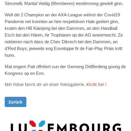
Simonelli, Martial Veidig (Memberen) eestëmmeg gewielt ginn.
Well déi 2 Champion an der AXA-League wéinst der Covid19
Pandemie net konnten an hire respektiven Hale geéiert ginn,
kruten den HB Käerjeng bei den Dammen, an den Handball
Esch bei den Hären, hir Trophäeen op der AG iwwerreecht. Ze
notéieren nach dass de Chev Dikrech bei den Dammen, an
d'Red Boys, jeeweils eng Enveloppe fir de Fair-Play Präis kritt
hunn.
Mat engem Patt offréiert vun der Gemeng Déifferdeng goung de
Kongress op en Enn.
Méi Fotoe fannt dir an eiser Fotosgalerie.
Klickt hei !
Zurück