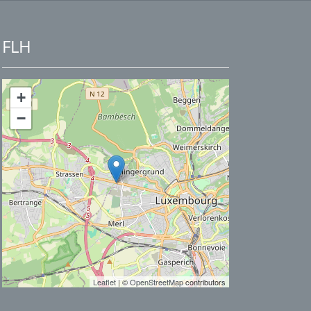
FLH
+
−
Leaflet
| ©
OpenStreetMap
contributors