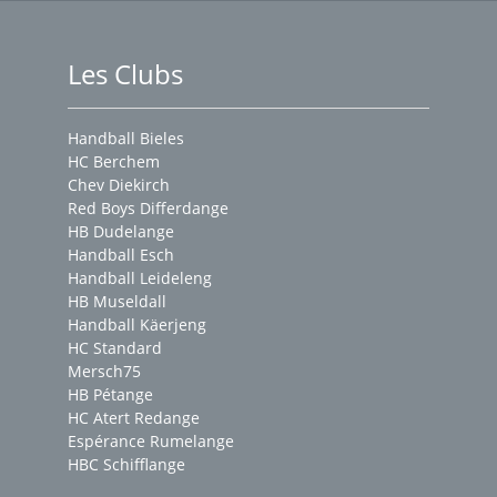
Les Clubs
Handball Bieles
HC Berchem
Chev Diekirch
Red Boys Differdange
HB Dudelange
Handball Esch
Handball Leideleng
HB Museldall
Handball Käerjeng
HC Standard
Mersch75
HB Pétange
HC Atert Redange
Espérance Rumelange
HBC Schifflange