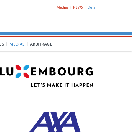
Médias
NEWS
Detail
ES
MÉDIAS
ARBITRAGE
O-CL1)
PRO-CL2)
-PORQ)
15F-POCLF)