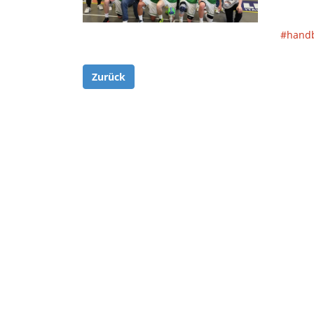
#handb
Zurück