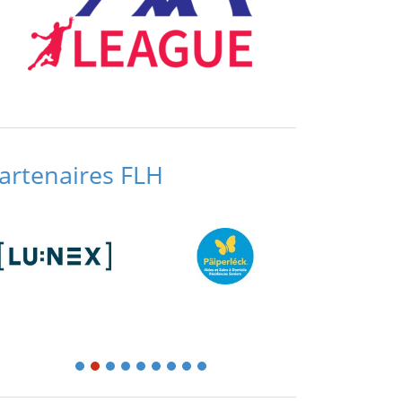
artenaires FLH
1
2
3
4
5
6
7
8
9