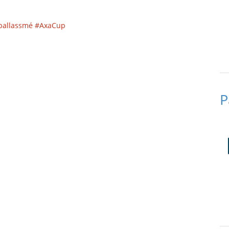
allassmé
#AxaCup
P