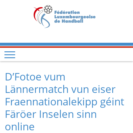
D’Fotoe vum
Lännermatch vun eiser
Fraennationalekipp géint
Färöer Inselen sinn
online