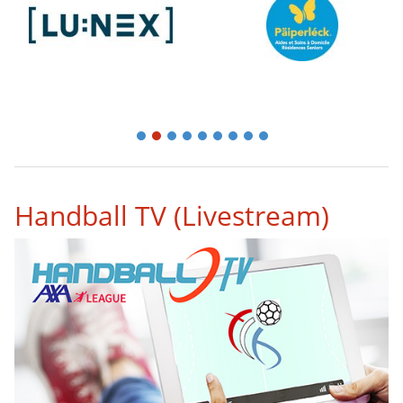
1
2
3
4
5
6
7
8
9
Handball TV (Livestream)