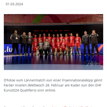
01.03.2024
D’Fotoe vum Lännermatch vun eiser Fraennationalekipp géint
Färöer Inselen (Mëttwoch 28. Februar am Kader vun den EHF
Euro2024 Qualifiers) sinn online.