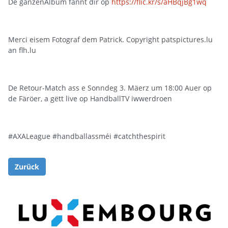
De ganzenAlbum fannt dir op
https://flic.kr/s/aHBqjBg1wq
Merci eisem Fotograf dem Patrick. Copyright patspictures.lu
an flh.lu
De Retour-Match ass e Sonndeg 3. Mäerz um 18:00 Auer op
de Färöer, a gëtt live op HandballTV iwwerdroen
#AXALeague
#handballassméi #catchthespirit
Zurück