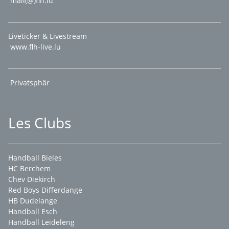
mail(@)flh.lu
Liveticker & Livestream
www.flh-live.lu
Privatsphär
Les Clubs
Handball Bieles
HC Berchem
Chev Diekirch
Red Boys Differdange
HB Dudelange
Handball Esch
Handball Leideleng