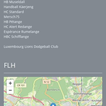
HB Museldall
Handball Käerjeng
HC Standard
Mersch75
HB Pétange
HC Atert Redange
Espérance Rumelange
HBC Schifflange
Luxembourg Lions Dodgeball Club
FLH
+
−