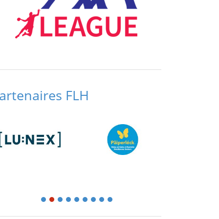
artenaires FLH
1
2
3
4
5
6
7
8
9