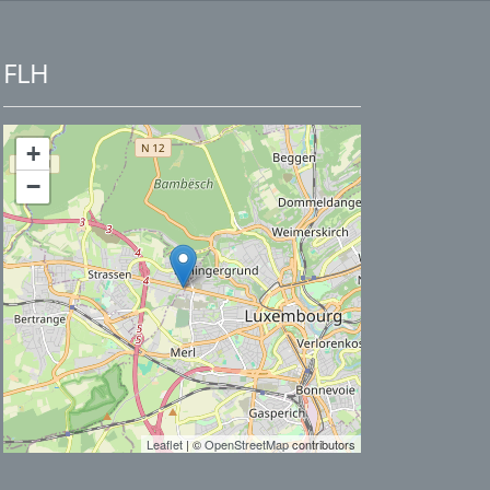
FLH
+
−
Leaflet
| ©
OpenStreetMap
contributors