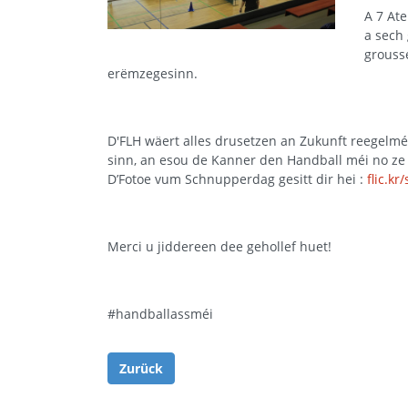
A 7 At
a sech 
grousse
erëmzegesinn.
D'FLH wäert alles drusetzen an Zukunft reegelmé
sinn, an esou de Kanner den Handball méi no ze
D’Fotoe vum Schnupperdag gesitt dir hei :
flic.k
Merci u jiddereen dee gehollef huet!
#handballassméi
Zurück