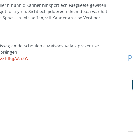
elier'n hunn d'Kanner hir sportlech Fäegkeete gewisen
gutt dru ginn. Sichtlech jiddereen deen dobäi war hat
 Spaass, a mir hoffen, vill Kanner an eise Veräiner
isseg an de Schoulen a Maisons Relais present ze
 bréngen.
P
r/s/aHBqjAAhZW