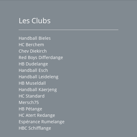
Les Clubs
Handball Bieles
HC Berchem
Chev Diekirch
Red Boys Differdange
HB Dudelange
Handball Esch
Handball Leideleng
HB Museldall
Handball Käerjeng
HC Standard
Mersch75
HB Pétange
HC Atert Redange
Espérance Rumelange
HBC Schifflange