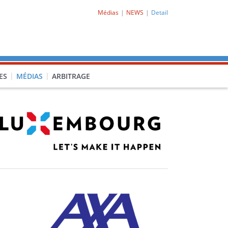
Médias
NEWS
Detail
ES
MÉDIAS
ARBITRAGE
O-CL1)
PRO-CL2)
-PORQ)
15F-POCLF)