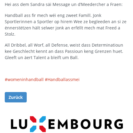
Hei ass dem Sandra säi Message un d’Meedercher a Fraen:
Handball ass fir mech wéi eng zweet Famill. Jonk
Sportlerinnen a Sportler op hirem Wee ze begleeden an si ze
ënnerstëtzen hält selwer jonk an erfëllt mech mat Freed a
Stolz.
All Dribbel, all Worf, all Defense, weist dass Determinatioun
kee Geschlecht kennt an dass Passioun keng Grenzen huet.
Gleeft un äert Talent a bleift um Ball.
#womeninhandball
#Handballassmei
Zurück