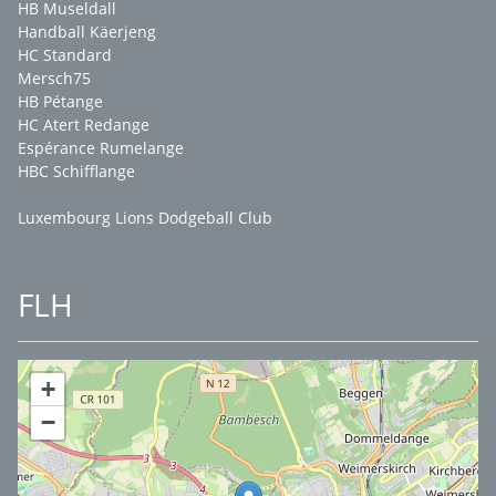
HB Museldall
Handball Käerjeng
HC Standard
Mersch75
HB Pétange
HC Atert Redange
Espérance Rumelange
HBC Schifflange
Luxembourg Lions Dodgeball Club
FLH
+
−