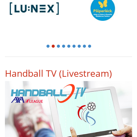
1
2
3
4
5
6
7
8
9
Handball TV (Livestream)