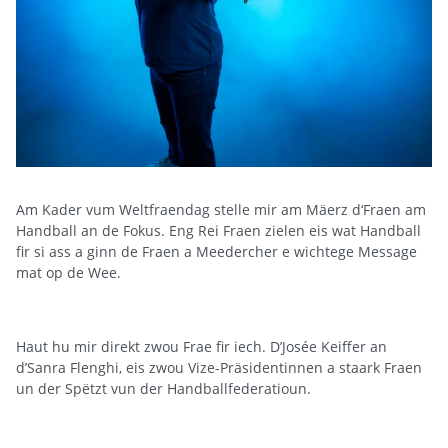
Am Kader vum Weltfraendag stelle mir am Mäerz d‘Fraen am
Handball an de Fokus. Eng Rei Fraen zielen eis wat Handball
fir si ass a ginn de Fraen a Meedercher e wichtege Message
mat op de Wee.
Haut hu mir direkt zwou Frae fir iech. D’Josée Keiffer an
d’Sanra Flenghi, eis zwou Vize-Präsidentinnen a staark Fraen
un der Spëtzt vun der Handballfederatioun.