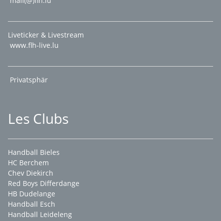
mail(@)flh.lu
Liveticker & Livestream
www.flh-live.lu
Privatsphär
Les Clubs
Handball Bieles
HC Berchem
Chev Diekirch
Red Boys Differdange
HB Dudelange
Handball Esch
Handball Leideleng