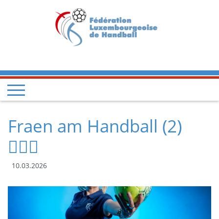
Fraen am Handball (2)
🤾‍♀️✨
10.03.2026