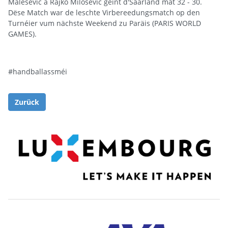
Malesevic a Rajko Milosevic géint d'Saarland mat 32 - 30.
Dëse Match war de leschte Virbereedungsmatch op den
Turnéier vum nächste Weekend zu Paräis (PARIS WORLD
GAMES).
#handballassméi
Zurück