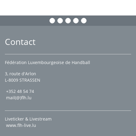
Contact
Fédération Luxembourgeoise de Handball
3, route d'Arlon
L-8009 STRASSEN
+352 48 54 74
mail(@)flh.lu
Liveticker & Livestream
www.flh-live.lu