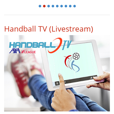
1
2
3
4
5
6
7
8
9
Handball TV (Livestream)