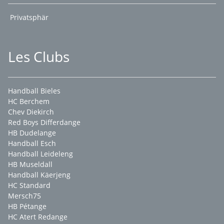
Privatsphär
Les Clubs
Handball Bieles
HC Berchem
Chev Diekirch
Red Boys Differdange
HB Dudelange
Handball Esch
Handball Leideleng
HB Museldall
Handball Käerjeng
HC Standard
Mersch75
HB Pétange
HC Atert Redange