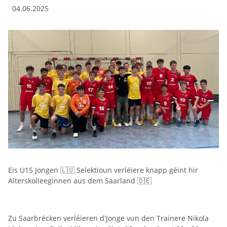
04.06.2025
Eis U15 Jongen 🇱🇺 Selektioun verléiere knapp géint hir
Alterskolleeginnen aus dem Saarland 🇩🇪
Zu Saarbrécken verléieren d'Jonge vun den Trainere Nikola