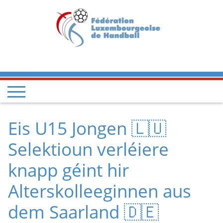
Eis U15 Jongen 🇱🇺
Selektioun verléiere
knapp géint hir
Alterskolleeginnen aus
dem Saarland 🇩🇪