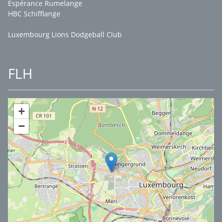
Espérance Rumelange
HBC Schifflange
Luxembourg Lions Dodgeball Club
FLH
+
−