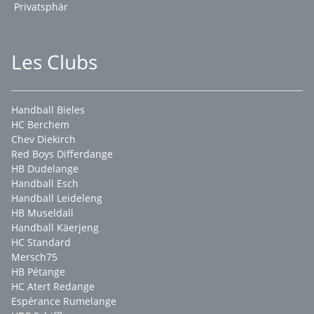
Privatsphär
Les Clubs
Handball Bieles
HC Berchem
Chev Diekirch
Red Boys Differdange
HB Dudelange
Handball Esch
Handball Leideleng
HB Museldall
Handball Käerjeng
HC Standard
Mersch75
HB Pétange
HC Atert Redange
Espérance Rumelange