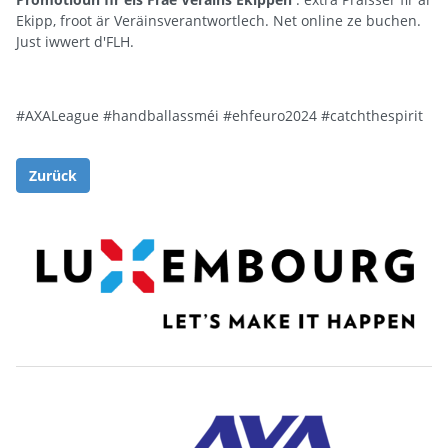
Ekipp, froot är Veräinsverantwortlech. Net online ze buchen.
Just iwwert d'FLH.
#AXALeague
#handballassméi
#ehfeuro2024
#catchthespirit
Zurück