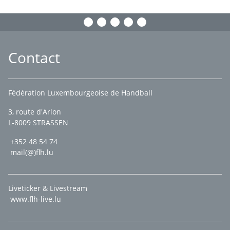
Contact
Fédération Luxembourgeoise de Handball
3, route d'Arlon
L-8009 STRASSEN
+352 48 54 74
mail(@)flh.lu
Liveticker & Livestream
www.flh-live.lu