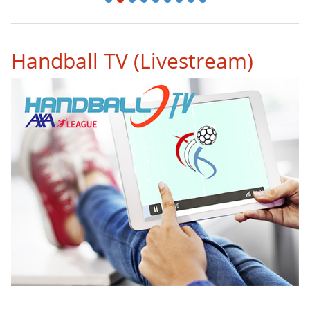
1
2
3
4
5
6
7
8
9
Handball TV (Livestream)