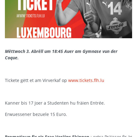
Mëttwoch 3. Abrëll um 18:45 Auer am Gymnase vun der
Coque.
Tickete gëtt et am Virverkaf op
www.tickets.flh.lu
Kanner bis 17 Joer a Studenten hu fräien Entrée.
Erwuessener bezuele 15 Euro.
Promotioun fir eis Frae Veräins Ekippen
: extra Präisser fir är