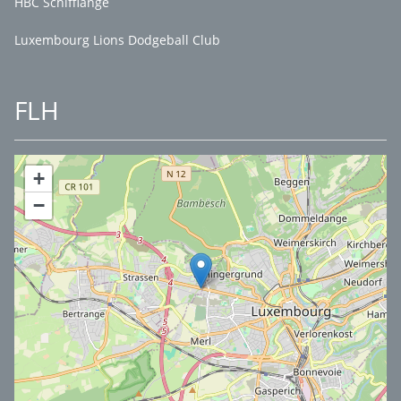
HBC Schifflange
Luxembourg Lions Dodgeball Club
FLH
+
−