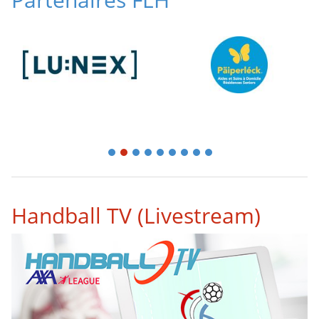
1
2
3
4
5
6
7
8
9
Handball TV (Livestream)