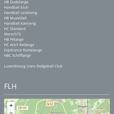
HB Dudelange
Handball Esch
Handball Leideleng
HB Museldall
Handball Käerjeng
HC Standard
Mersch75
HB Pétange
HC Atert Redange
Espérance Rumelange
HBC Schifflange
Luxembourg Lions Dodgeball Club
FLH
+
−