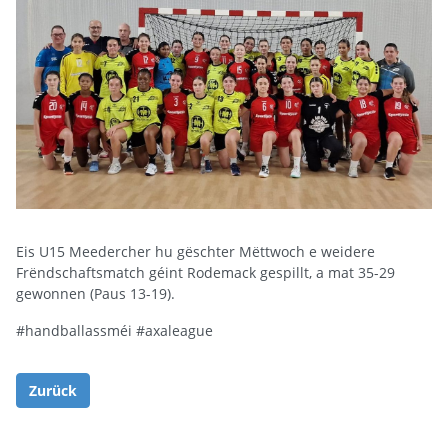
Eis U15 Meedercher hu gëschter Mëttwoch e weidere
Frëndschaftsmatch géint Rodemack gespillt, a mat 35-29
gewonnen (Paus 13-19).
#handballassméi #axaleague
Zurück