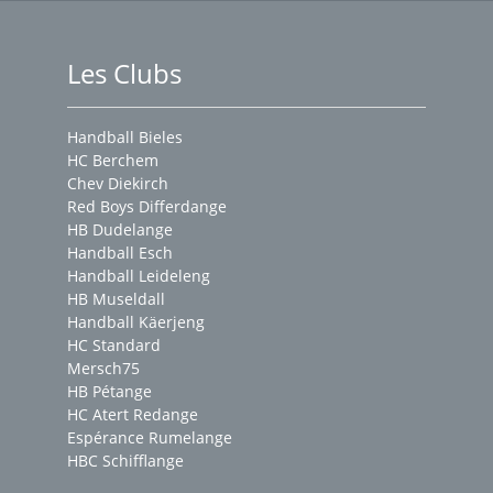
Les Clubs
Handball Bieles
HC Berchem
Chev Diekirch
Red Boys Differdange
HB Dudelange
Handball Esch
Handball Leideleng
HB Museldall
Handball Käerjeng
HC Standard
Mersch75
HB Pétange
HC Atert Redange
Espérance Rumelange
HBC Schifflange