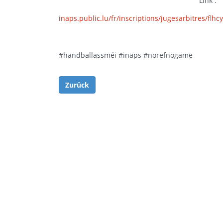
Link :
inaps.public.lu/fr/inscriptions/jugesarbitres/flhc
#handballassméi
#inaps
#norefnogame
Zurück