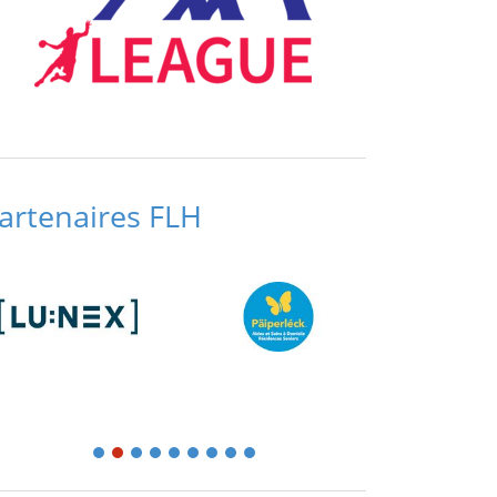
artenaires FLH
1
2
3
4
5
6
7
8
9