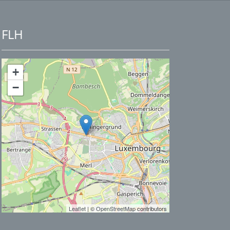
FLH
+
−
Leaflet
| ©
OpenStreetMap
contributors