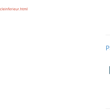
ycleinferieur.html
P