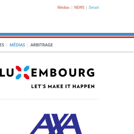
Médias
NEWS
Detail
ES
MÉDIAS
ARBITRAGE
O-CL1)
PRO-CL2)
-PORQ)
15F-POCLF)