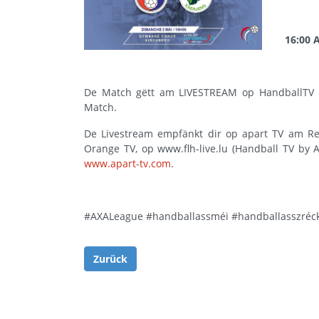
16:00
De Match gëtt am
LIVESTREAM op HandballTV 
Match.
De Livestream empfänkt dir op
apart TV
am Res
Orange TV, op www.flh-live.lu (Handball TV by 
www.apart-tv.com
.
#AXALeague
#handballassméi
#handballasszréc
Zurück