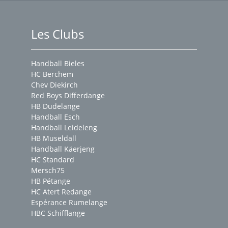
Les Clubs
Handball Bieles
HC Berchem
Chev Diekirch
Red Boys Differdange
HB Dudelange
Handball Esch
Handball Leideleng
HB Museldall
Handball Käerjeng
HC Standard
Mersch75
HB Pétange
HC Atert Redange
Espérance Rumelange
HBC Schifflange