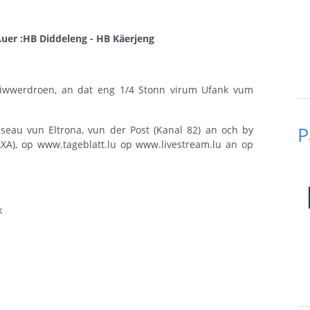
Auer
:HB Diddeleng
-
HB Käerjeng
iwwerdroen, an dat eng 1/4 Stonn virum Ufank vum
P
eau vun Eltrona, vun der Post (Kanal 82) an och by
AXA), op www.tageblatt.lu op www.livestream.lu an op
k