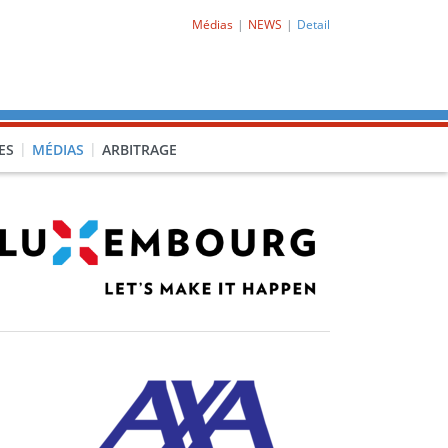
Médias
NEWS
Detail
ES
MÉDIAS
ARBITRAGE
O-CL1)
PRO-CL2)
-PORQ)
15F-POCLF)