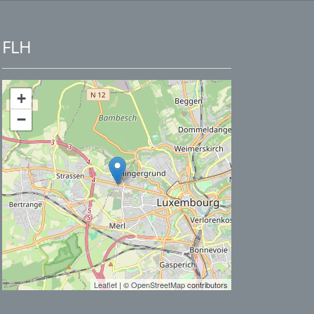
FLH
+
−
Leaflet
| ©
OpenStreetMap
contributors