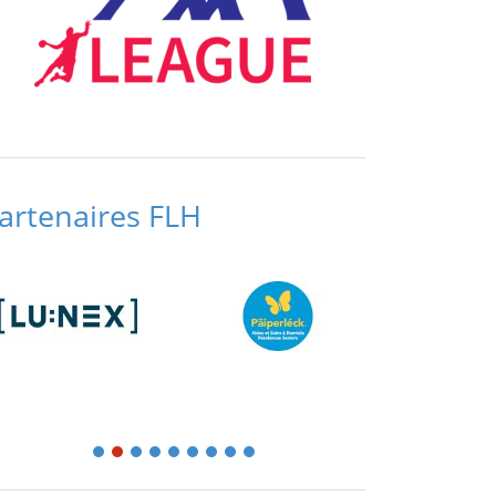
artenaires FLH
1
2
3
4
5
6
7
8
9