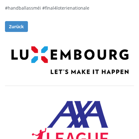
#handballassméi
#final4loterienationale
Zurück