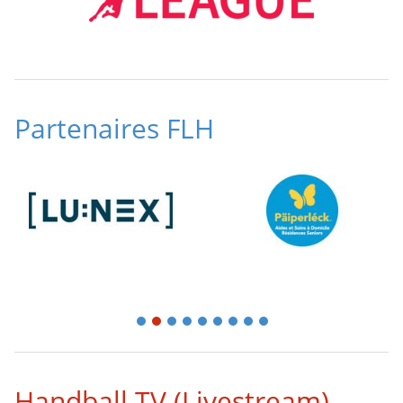
Partenaires FLH
1
2
3
4
5
6
7
8
9
Handball TV (Livestream)