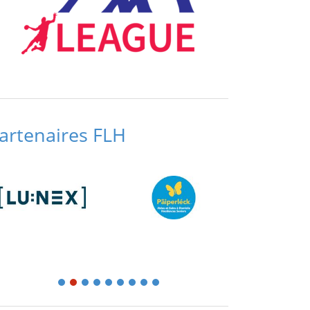
artenaires FLH
1
2
3
4
5
6
7
8
9