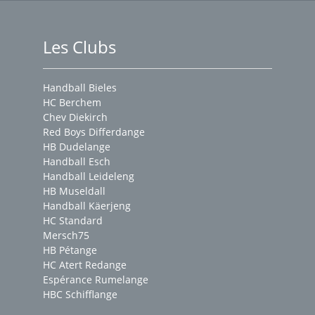
Les Clubs
Handball Bieles
HC Berchem
Chev Diekirch
Red Boys Differdange
HB Dudelange
Handball Esch
Handball Leideleng
HB Museldall
Handball Käerjeng
HC Standard
Mersch75
HB Pétange
HC Atert Redange
Espérance Rumelange
HBC Schifflange