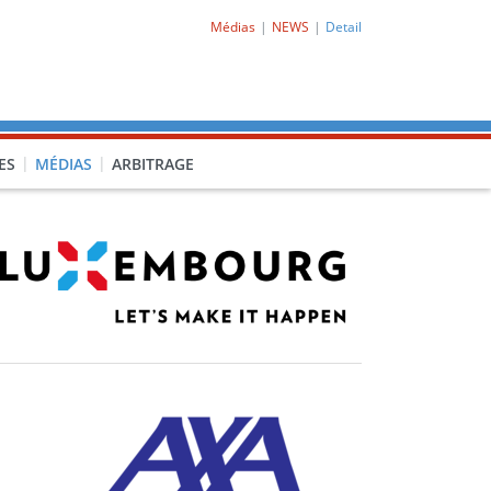
Médias
NEWS
Detail
ES
MÉDIAS
ARBITRAGE
O-CL1)
PRO-CL2)
-PORQ)
15F-POCLF)