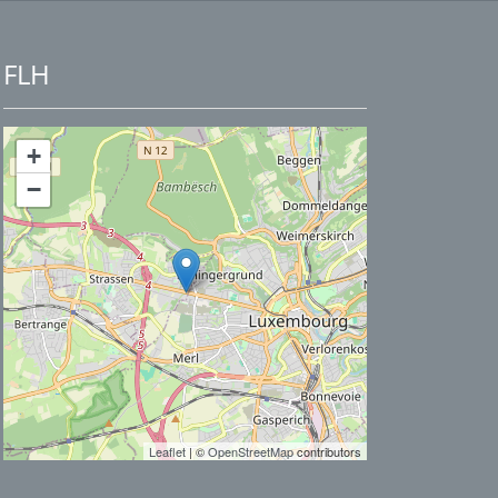
FLH
+
−
Leaflet
| ©
OpenStreetMap
contributors