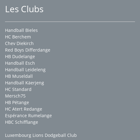
Les Clubs
Handball Bieles
HC Berchem
Chev Diekirch
Red Boys Differdange
HB Dudelange
Handball Esch
Handball Leideleng
HB Museldall
Handball Käerjeng
HC Standard
Mersch75
HB Pétange
HC Atert Redange
Espérance Rumelange
HBC Schifflange
Luxembourg Lions Dodgeball Club