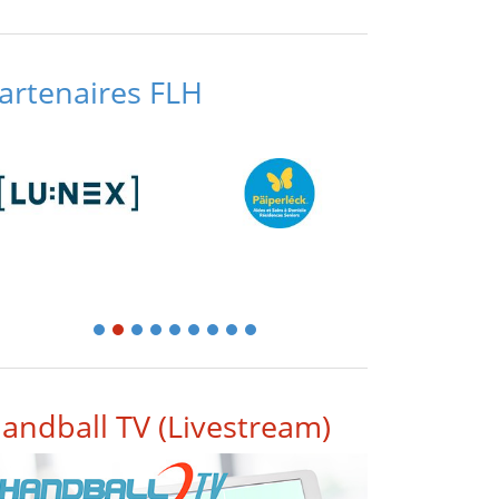
artenaires FLH
1
2
3
4
5
6
7
8
9
andball TV (Livestream)