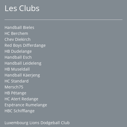
Les Clubs
Handball Bieles
HC Berchem
Chev Diekirch
Red Boys Differdange
HB Dudelange
Handball Esch
Handball Leideleng
HB Museldall
Handball Käerjeng
HC Standard
Mersch75
HB Pétange
HC Atert Redange
Espérance Rumelange
HBC Schifflange
Luxembourg Lions Dodgeball Club