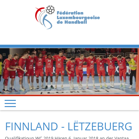
Previous
Next
FINNLAND - LËTZEBUERG
Qualifikatioun WC 2019 Hären 6. Januar 2018 an der Vantaa