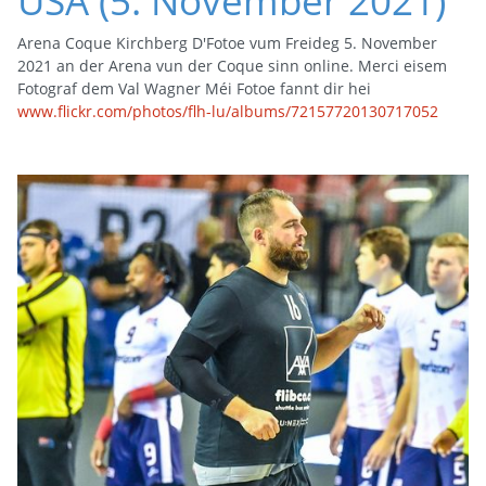
Arena Coque Kirchberg D'Fotoe vum Freideg 5. November
2021 an der Arena vun der Coque sinn online. Merci eisem
Fotograf dem Val Wagner Méi Fotoe fannt dir hei
www.flickr.com/photos/flh-lu/albums/72157720130717052