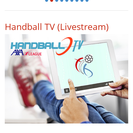
1
2
3
4
5
6
7
8
9
Handball TV (Livestream)