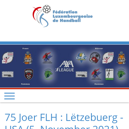
Previous
Next
75 Joer FLH : Lëtzebuerg -
USA (5. November 2021)