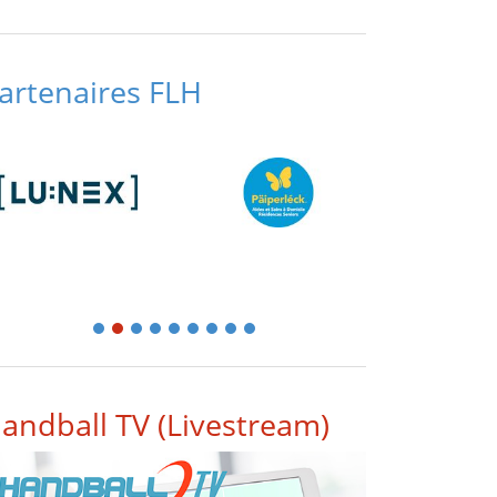
artenaires FLH
1
2
3
4
5
6
7
8
9
andball TV (Livestream)