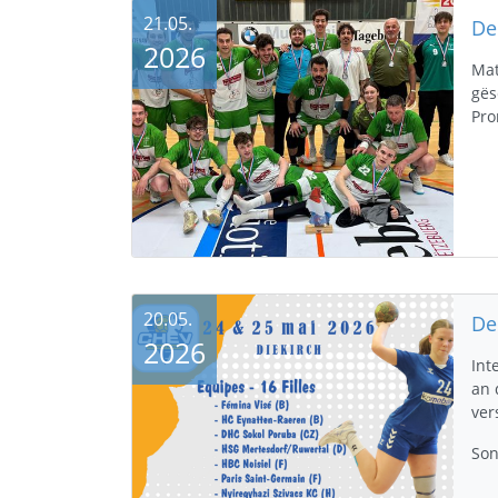
21.05.
2026
Mat
gës
Pro
20.05.
2026
Int
an 
ver
So