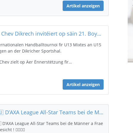
Artikel anzeigen
De Chev Dikrech invitéiert op säin 21. Boys' Cup
ernationalen Handballtournoi fir U13 Mixtes an U15
gen an der Dikricher Sportshal.
Chev zielt op Äer Ënnerstëtzung fir…
Artikel anzeigen
🇱🇺 D’AXA League All-Star Teams bei de Männer a Frae gi gesicht ! 🤾‍♂️🤾‍♀️
 D’AXA League All-Star Teams bei de Männer a Frae
sicht ! 🤾‍♂️🤾‍♀️