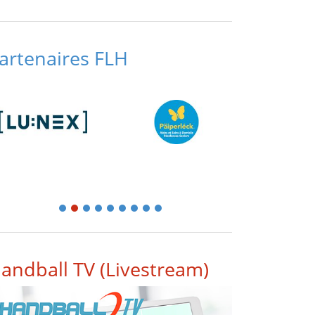
artenaires FLH
1
2
3
4
5
6
7
8
9
andball TV (Livestream)