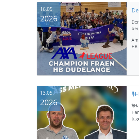
16.05.
2026
Den
bei
Am 
HB 
13.05.
2026
🎙️
Han
Jug