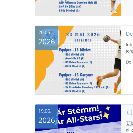
20.05.
2026
Int
Jon
De 
19.05.
2026
🇱
gi ge