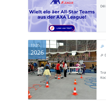
Déi
19.05.
2026
🎉 
Tro
Koc