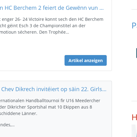
Den HC Berchem 2 feiert de Gewënn vun der Promotioun Männer an de CHEV Diekirch feiert d‘ Reservenmeeschterschaft Männer
 enger 26- 24 Victoire konnt sech den HC Berchem
P
cht géint Esch 3 de Championstitel an der
motioun sécheren. Den Trophée…
Artikel anzeigen
De Chev Dikrech invitéiert op säin 22. Girls' Cup
ernationalen Handballtournoi fir U16 Meedercher
der Dikricher Sportshal mat 10 Ekippen aus 8
schiddene Länner.
H
nndes,…