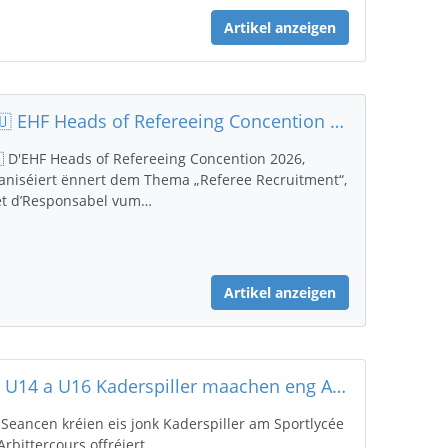
Artikel anzeigen
🇱🇺 EHF Heads of Refereeing Concention 2026
 D'EHF Heads of Refereeing Concention 2026,
aniséiert ënnert dem Thema „Referee Recruitment“,
t d’Responsabel vum…
Artikel anzeigen
Eis U14 a U16 Kaderspiller maachen eng Arbitterformatioun
 Seancen kréien eis jonk Kaderspiller am Sportlycée
Arbittercours offréiert.