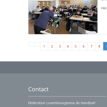
Hei
1
2
3
4
5
6
7
8
Contact
Fédération Luxembourgeoise de Handball