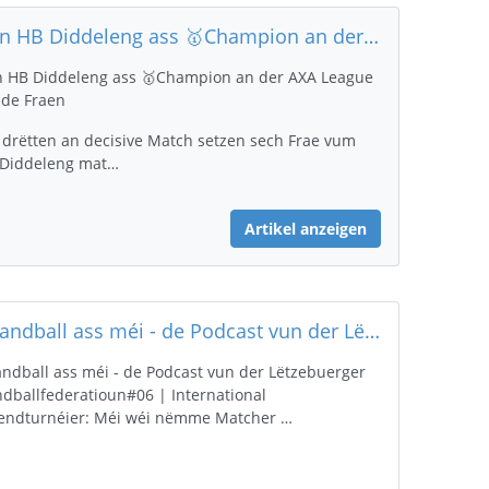
Den HB Diddeleng ass 🥇Champion an der AXA League bei de Fraen
 HB Diddeleng ass 🥇Champion an der AXA League
 de Fraen
drëtten an decisive Match setzen sech Frae vum
Diddeleng mat…
Artikel anzeigen
🎙️Handball ass méi - de Podcast vun der Lëtzebuerger Handballfederatioun
Handball ass méi - de Podcast vun der Lëtzebuerger
dballfederatioun#06 | International
endturnéier: Méi wéi nëmme Matcher …