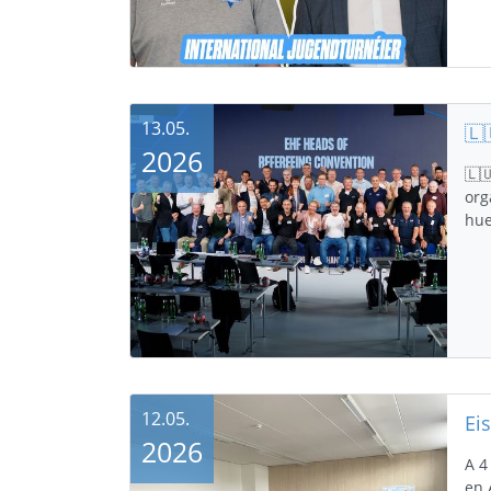
13.05.
2026
🇱
org
hue
12.05.
2026
A 4
en 