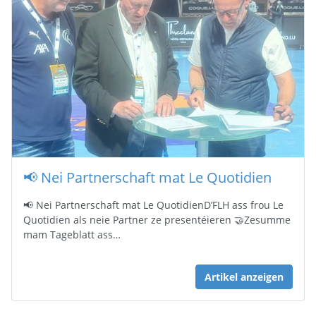
📢 Nei Partnerschaft mat Le Quotidien
📢 Nei Partnerschaft mat Le QuotidienD’FLH ass frou Le
Quotidien als neie Partner ze presentéieren 🤝Zesumme
mam Tageblatt ass…
Artikel anzeigen