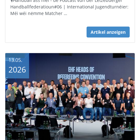
🎙️Handball ass méi - de Podcast vun der Lëtzebuerger
Handballfederatioun#06 | International Jugendturnéier:
Méi wéi nëmme Matcher …
Artikel anzeigen
13.05.
2026