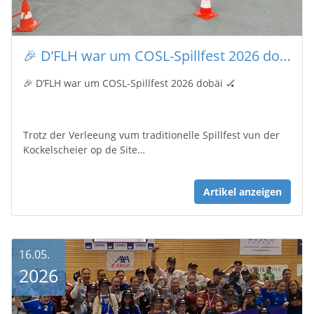
🎉 D’FLH war um COSL-Spillfest 2026 dobäi 🏑
🎉 D’FLH war um COSL-Spillfest 2026 dobäi 🏑
Trotz der Verleeung vum traditionelle Spillfest vun der
Kockelscheier op de Site…
Artikel anzeigen
16.05.
2026