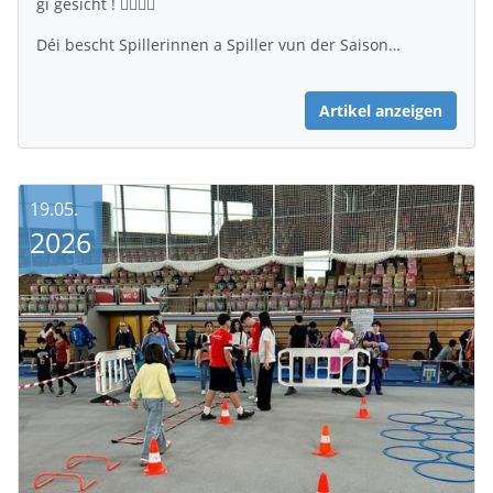
gi gesicht ! 🤾‍♂️🤾‍♀️
Déi bescht Spillerinnen a Spiller vun der Saison…
Artikel anzeigen
19.05.
2026