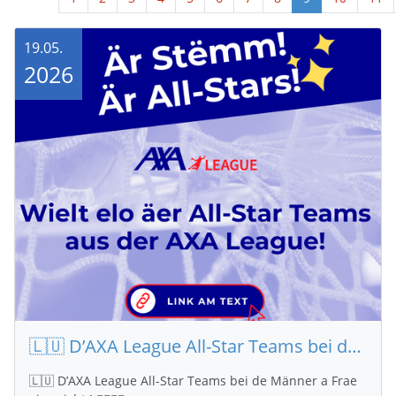
19.05.
2026
🇱🇺 D’AXA League All-Star Teams bei de Männer a Frae gi gesicht ! 🤾‍♂️🤾‍♀️
🇱🇺 D’AXA League All-Star Teams bei de Männer a Frae