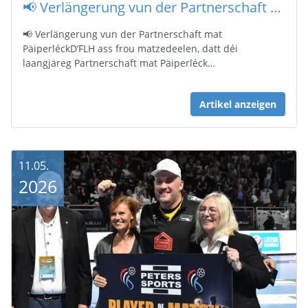
📢 Verlängerung vun der Partnerschaft mat Päiperléck
📢 Verlängerung vun der Partnerschaft mat
PäiperléckD’FLH ass frou matzedeelen, datt déi
laangjäreg Partnerschaft mat Päiperléck…
Artikel anzeigen
11.05.
2026