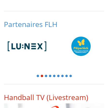
Partenaires FLH
1
2
3
4
5
6
7
8
9
Handball TV (Livestream)