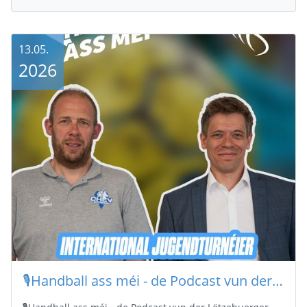
13.05.
2026
🎙️Handball ass méi - de Podcast vun der Lëtzebuerger Handballfederatioun