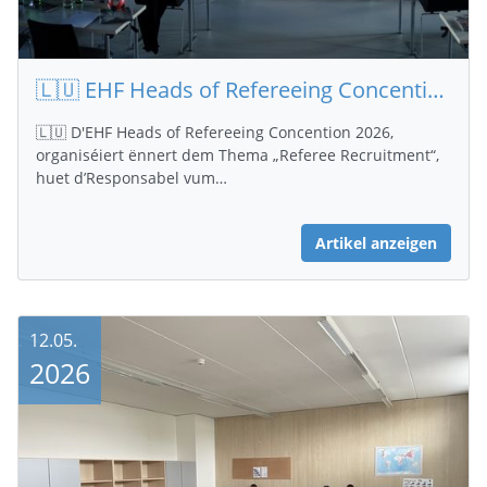
🇱🇺 EHF Heads of Refereeing Concention 2026
🇱🇺 D'EHF Heads of Refereeing Concention 2026,
organiséiert ënnert dem Thema „Referee Recruitment“,
huet d’Responsabel vum…
Artikel anzeigen
12.05.
2026