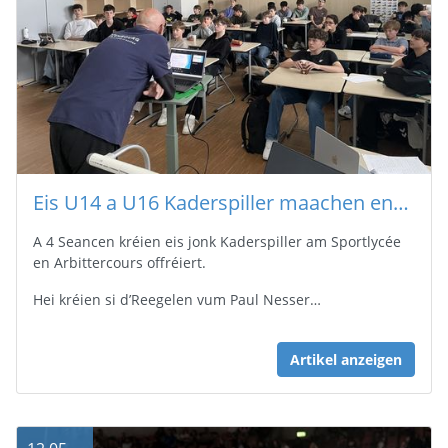
Eis U14 a U16 Kaderspiller maachen eng Arbitterformatioun
A 4 Seancen kréien eis jonk Kaderspiller am Sportlycée
en Arbittercours offréiert.
Hei kréien si d’Reegelen vum Paul Nesser…
Artikel anzeigen