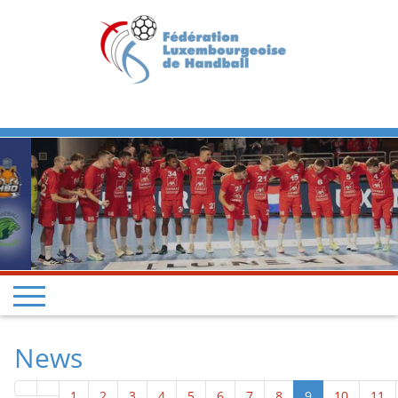
Previous
Next
News
1
2
3
4
5
6
7
8
9
10
11