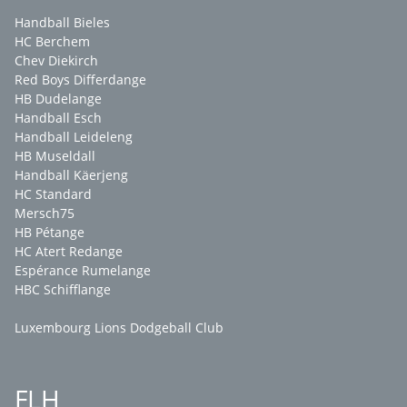
Handball Bieles
HC Berchem
Chev Diekirch
Red Boys Differdange
HB Dudelange
Handball Esch
Handball Leideleng
HB Museldall
Handball Käerjeng
HC Standard
Mersch75
HB Pétange
HC Atert Redange
Espérance Rumelange
HBC Schifflange
Luxembourg Lions Dodgeball Club
FLH