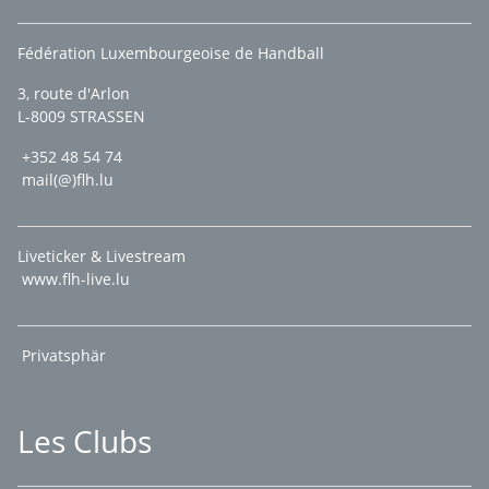
Fédération Luxembourgeoise de Handball
3, route d'Arlon
L-8009 STRASSEN
+352 48 54 74
mail(@)flh.lu
Liveticker & Livestream
www.flh-live.lu
Privatsphär
Les Clubs