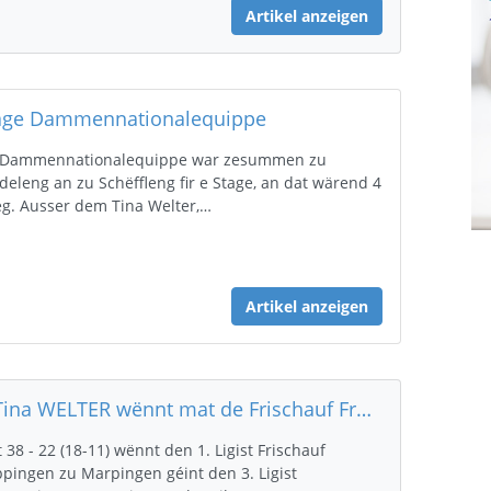
Artikel anzeigen
age Dammennationalequippe
 Dammennationalequippe war zesummen zu
deleng an zu Schëffleng fir e Stage, an dat wärend 4
g. Ausser dem Tina Welter,…
Artikel anzeigen
D'Tina WELTER wënnt mat de Frischauf Frauen a steet am 4. Tour vum DHB Pokal
 38 - 22 (18-11) wënnt den 1. Ligist Frischauf
pingen zu Marpingen géint den 3. Ligist