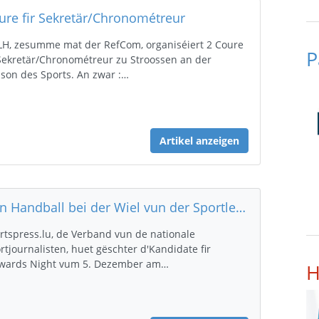
ure fir Sekretär/Chronométreur
LH, zesumme mat der RefCom, organiséiert 2 Coure
P
 Sekretär/Chronométreur zu Stroossen an der
son des Sports. An zwar :…
Artikel anzeigen
Den Handball bei der Wiel vun der Sportlerin, Coach an der Equippe vum Joer
rtspress.lu, de Verband vun de nationale
rtjournalisten, huet gëschter d'Kandidate fir
wards Night vum 5. Dezember am…
H