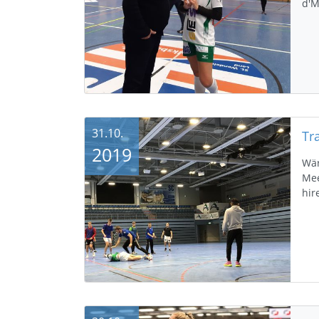
d'M
31.10.
Tr
2019
Wär
Mee
hir