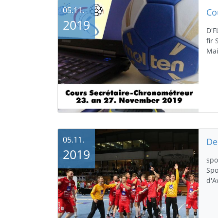
05.11.
Co
2019
D'F
fir
Mai
05.11.
2019
spo
Spo
d'A