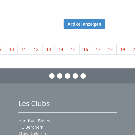
Artikel anzeigen
9
10
11
12
13
14
15
16
17
18
19
2
Les Clubs
Handball Bieles
HC Berchem
Chev Diekirch