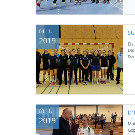
04.11.
St
2019
Eis
Did
Dee
03.11.
2019
Mat
Göp