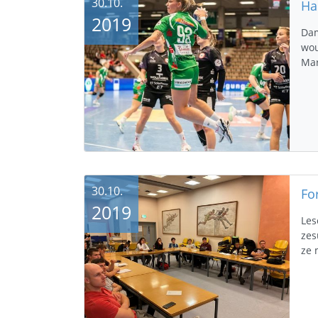
30.10.
2019
Dam
wou
Mar
30.10.
Fo
2019
Les
zes
ze 