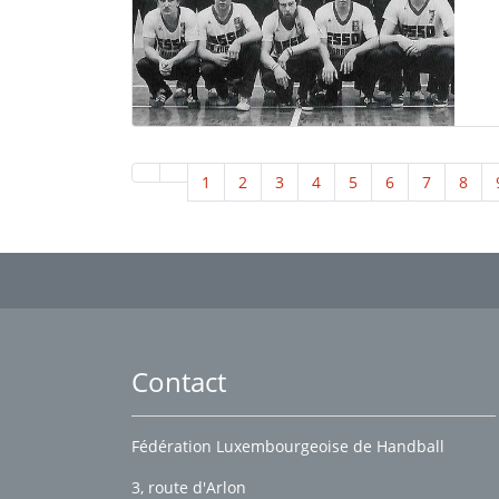
1
2
3
4
5
6
7
8
Contact
Fédération Luxembourgeoise de Handball
3, route d'Arlon