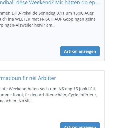
Handball dëse Weekend? Mir hätten do eppes !
men DHB-Pokal de Sonndeg 3.11 um 16:00 Auer
 d'Tina WELTER mat FRISCH AUF Göppingen géint
pingen-Alsweiler heivir am…
Artikel anzeigen
rmatioun fir néi Arbitter
chte Weekend haten sech um INS eng 15 jonk Léit
umme fonnt, fir den Arbitterschäin, Cycle Inférieur,
maachen. No vill…
Artikel anzeigen