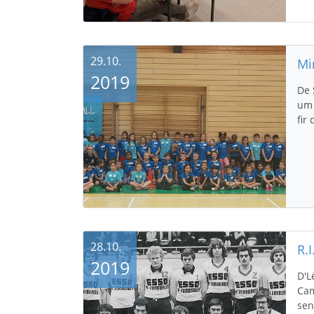
29.10.
Mi
2019
De 
um 
fir
28.10.
R.
2019
D'L
Cam
sen