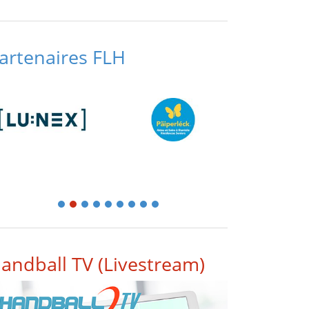
artenaires FLH
1
2
3
4
5
6
7
8
9
andball TV (Livestream)